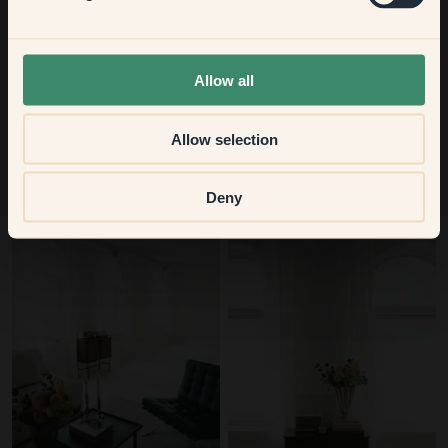
None of the above
Allow all
Allow selection
27 – Oatmilk
@saandradal
Deny
27 – Oatmilk
@saandradal