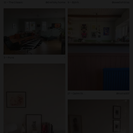
9 – Björk
...
@swedishbliss
12 – The Classic
@drellsky.home
3 – Pure
-
27 – Oatmilk
...
@tratra007