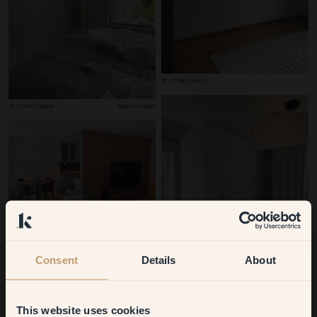
12 – The Classic
-
12 – The Classic
@saandradal
27 – Oatmilk
@jnanilsson
Consent
Details
About
12 – The Classic
@saandradal
This website uses cookies