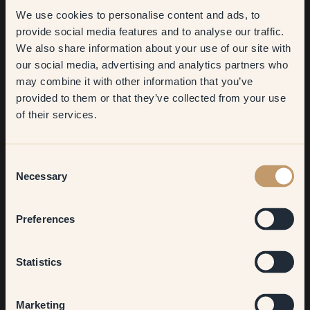
We use cookies to personalise content and ads, to
Get
10%
off your
provide social media features and to analyse our traffic.
We also share information about your use of our site with
first order
our social media, advertising and analytics partners who
may combine it with other information that you’ve
​But first, which room do you
provided to them or that they’ve collected from your use
want to transform?
of their services.
27 – Oatmilk
-
Living room
Consent
Necessary
Selection
27 – Oatmilk
@saandradal
Bedroom
Preferences
Kitchen & Dining
Statistics
Hallway
Marketing