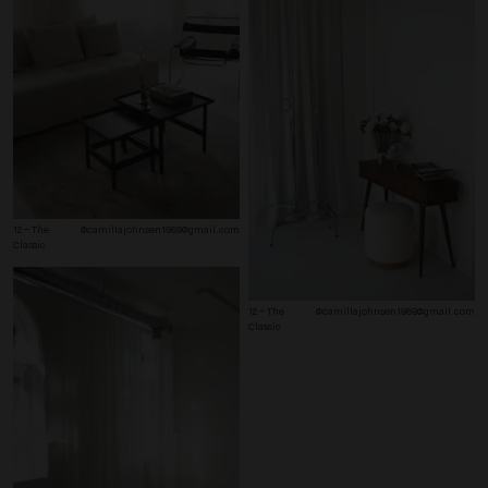
12 – The 
@camillajohnsen1989@gmail.com
Classic
12 – The 
@camillajohnsen1989@gmail.com
Classic