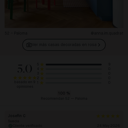
52 – Paloma
@anna.im.quadrat
Ver más casas decoradas en
rosa
5.0
9
5
0
4
0
3
0
2
basado en 9
0
1
opiniones
100
%
Recomiendan 52 — Paloma
Josefin C
Suecia
Cliente verificado
24 May 2026