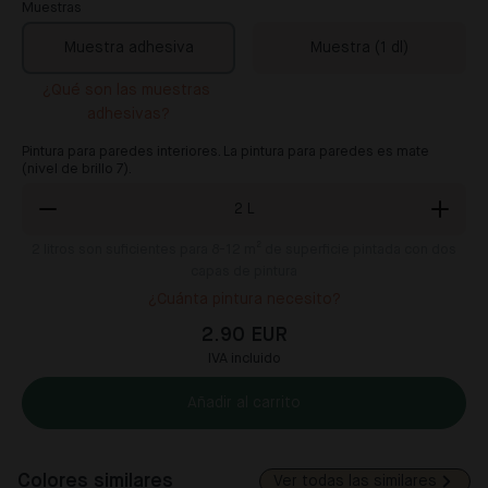
Muestras
Muestra adhesiva
Muestra (1 dl)
¿Qué son las muestras 
adhesivas?
Pintura para paredes interiores. La pintura para paredes es mate
(nivel de brillo 7).
2
L
2
litros son suficientes para 8-12 m² de superficie pintada con dos
capas de pintura
¿Cuánta pintura necesito?
2.90 EUR
IVA incluido
Añadir al carrito
Colores similares
Ver todas las similares