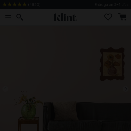
(
4930
)
Entrega en 3-4 días