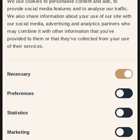
We use cookies to personalise content and ads, to
Get
10%
off your
Comprar en Klint:
provide social media features and to analyse our traffic.
¡Genial! Entrega rápida y bonito color.
We also share information about your use of our site with
first order
our social media, advertising and analytics partners who
may combine it with other information that you’ve
​But first, which room do you
provided to them or that they’ve collected from your use
want to transform?
of their services.
Living room
Consent
Necessary
Selection
¿Buscas más inspiración?
¡Bienvenido a nuestro radiante mundo de colores! Disfruta de
Bedroom
consejos útiles, ideas inspiradoras y de un 10 % de
Preferences
descuento en tu próximo pedido.
Kitchen & Dining
Statistics
Hallway
Marketing
Suscribirse