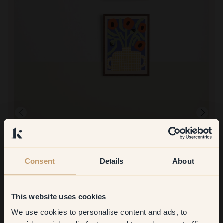
Consent
Details
About
Image produit
Peindre avec :
90 — Cava
Nous avons eu des peintres chez nous qui ont été agréablement
This website uses cookies
surpris par la qualité de la peinture. Grâce à la bonne qualité, il n'y
avait aucune tache de peinture visible après une seule application.
We use cookies to personalise content and ads, to
Get
10%
off your
Il faut juste faire attention à bien séparer la peinture murale et la