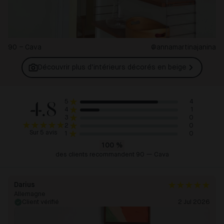
90 – Cava
@annamartinajanina
Découvrir plus d’intérieurs décorés en
beige
4.8
4
5
1
4
0
3
0
2
Sur 5 avis
0
1
100
%
des clients recommandent 90 — Cava
Darius
Allemagne
Client vérifié
2 Jul 2026