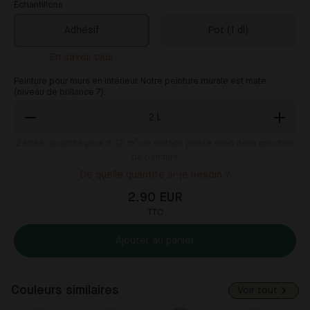
Échantillons
Adhésif
Pot (1 dl)
En savoir plus
Peinture pour murs en intérieur. Notre peinture murale est mate
(niveau de brillance 7).
2
L
2
litres : quantité pour 8-12 m² de surface peinte avec deux couches
de peinture
De quelle quantité ai-je besoin ?
2.90 EUR
TTC
Ajouter au panier
Couleurs similaires
Voir tout