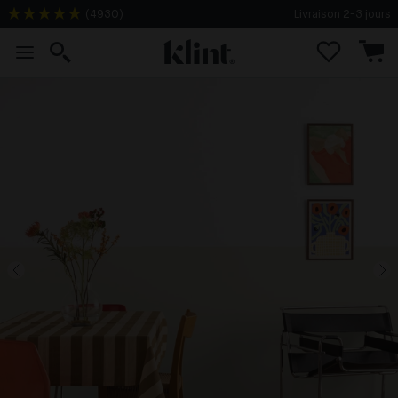
(
4930
)
Livraison 2-3 jours