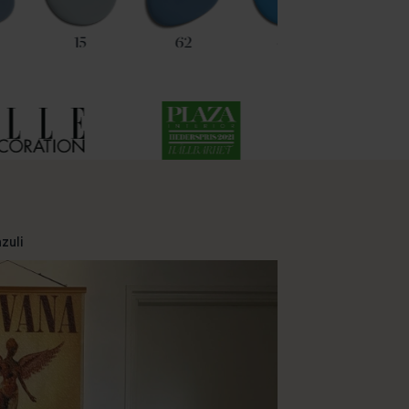
15
62
49
85
zuli