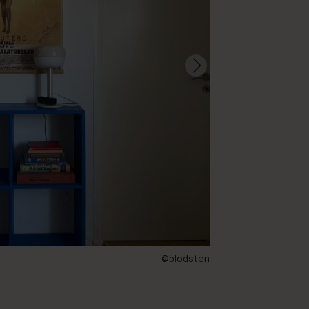
@blodsten
29 – Lazuli