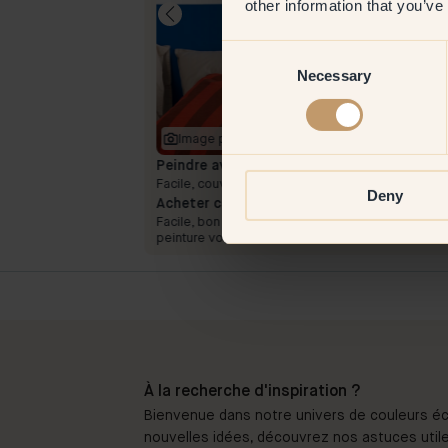
other information that you’ve
Consent
Necessary
Selection
Image produit
Peindre avec :
29 — Lazuli
mme nous
Facile, couvre vraiment bien
Deny
 contraste avec des
Acheter chez Klint :
Facile, bon calculateur pour déterminer combien 
peinture vous avez besoin
À la recherche d'inspiration ?
Bienvenue dans notre univers de couleurs éc
nouvelles idées, découvrez nos astuces utile