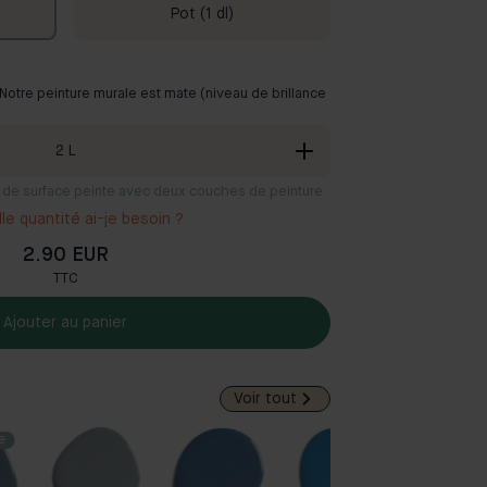
Pot (1 dl)
. Notre peinture murale est mate (niveau de brillance
2
L
 m² de surface peinte avec deux couches de peinture
le quantité ai-je besoin ?
2.90 EUR
TTC
Ajouter au panier
Voir tout
e