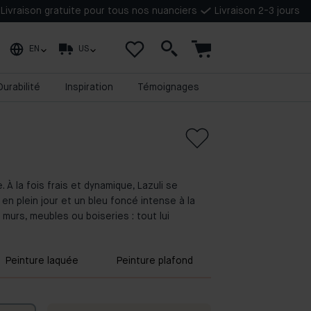
Livraison gratuite pour tous nos nuanciers
Livraison 2-3 jours
EN
US
Durabilité
Inspiration
Témoignages
. À la fois frais et dynamique, Lazuli se
en plein jour et un bleu foncé intense à la
 murs, meubles ou boiseries : tout lui
Peinture laquée
Peinture plafond