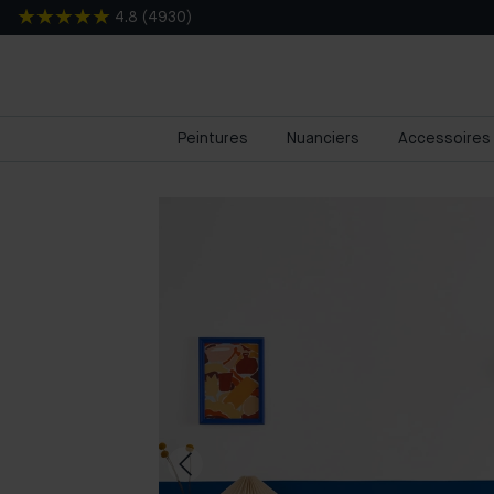
4.8
(
4930
)
Peintures
Nuanciers
Accessoires