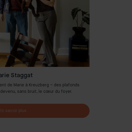
rie Staggat
ent de Marie à Kreuzberg – des plafonds
Bienvenue dans 
 devenu, sans bruit, le cœur du foyer.
En savoir plus