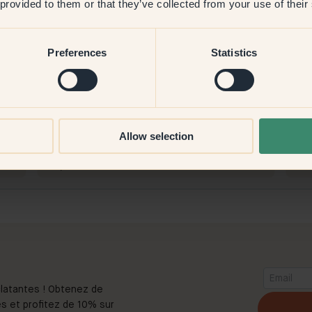
 provided to them or that they’ve collected from your use of their
Preferences
Statistics
Image produit
Pei
Peindre avec :
29 — Lazuli
Simp
La couverture était excellente.
Allow selection
Ach
Acheter chez Klint :
Liss
de
La page est claire et le processus de commande est
simple.
latantes ! Obtenez de
s et profitez de 10% sur