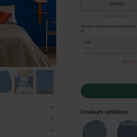
Adhésif
En savoir plus
Peinture pour murs en intérieur
7).
2
litres : quantité pour 8-12
De quel
Couleurs similaires
Populair