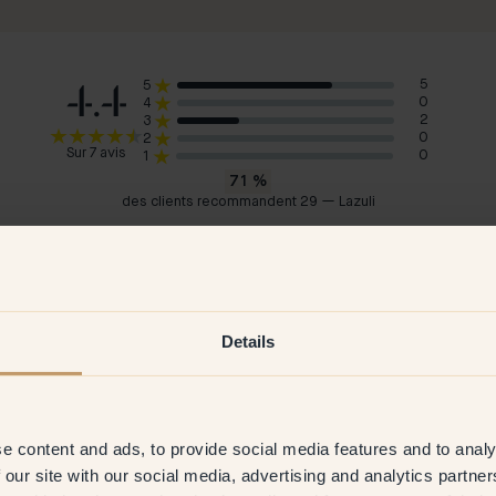
4.4
5
5
0
4
2
3
0
2
Sur 7 avis
0
1
71
%
des clients recommandent 29 — Lazuli
Thomas
Han
Allemagne
Suè
2026
Client vérifié
19 Dec 2025
C
Details
e content and ads, to provide social media features and to analy
 our site with our social media, advertising and analytics partn