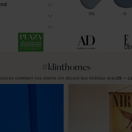
ond
49
85
96
6
#klinthomes
ouvrez comment nos clients ont décoré leur intérieur avec
29 — La