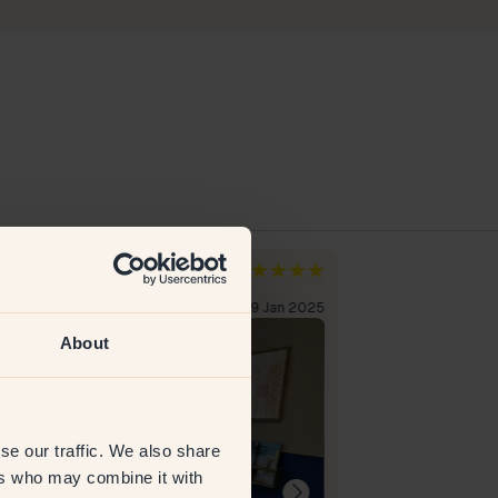
na
Dimitrios C
de
Suède
lient vérifié
29 Jan 2025
Client vérifié
About
se our traffic. We also share
ers who may combine it with