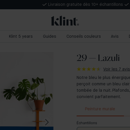
Livraison gratuite dès 10+ échantillons
Klint 5 years
Guides
Conseils couleurs
Avis
29 — Lazuli
Voir les 7 avis
Notre bleu le plus énergique
perçoit comme un bleu clair 
tombée de la nuit. Plafonds,
convient parfaitement.
Peinture murale
Échantillons