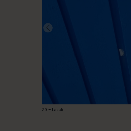
-
29 – Lazuli