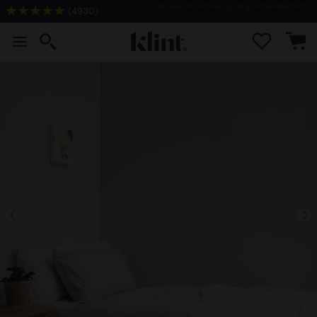
(
4930
)