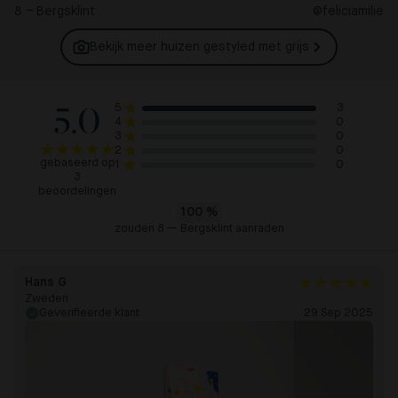
8 – Bergsklint
@feliciamilie
Bekijk meer huizen gestyled met
grijs
5.0
3
5
0
4
0
3
0
2
gebaseerd op
0
1
3
beoordelingen
100
%
zouden 8 — Bergsklint aanraden
Hans G
Zweden
Geverifieerde klant
29 Sep 2025