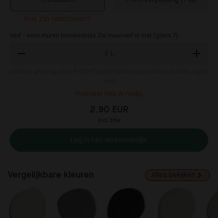
Testbladen
Proefverpakking (1 dl)
Wat zijn testbladen?
Verf - voor muren binnenshuis. De muurverf is mat (glans 7).
2
L
2
liter is genoeg voor 8-12 m² geschilderd oppervlak met twee lagen
verf
Hoeveel heb ik nodig
2.90 EUR
incl. btw
Leg in het winkelmandje
Vergelijkbare kleuren
Alles bekijken