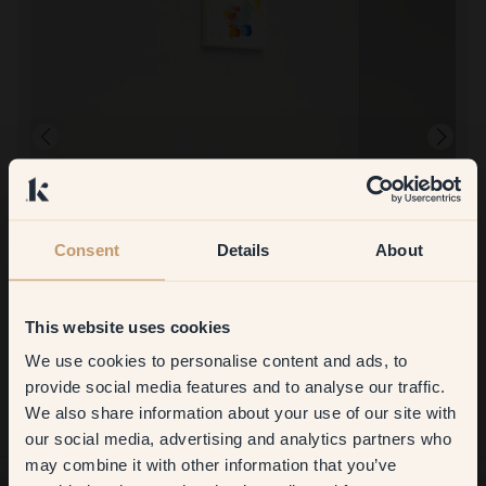
Consent
Details
About
Productafbeelding
This website uses cookies
Om mee te verven:
8 — Bergsklint
We use cookies to personalise content and ads, to
Goed. Dropped/spetterde heel weinig
Get
10%
off your
Bestellen bij Klint:
provide social media features and to analyse our traffic.
Heel gemakkelijk om te bestellen. Iets moeilijker om op te halen in
We also share information about your use of our site with
first order
Solna omdat er geen parkeergelegenheid was.
our social media, advertising and analytics partners who
may combine it with other information that you’ve
​But first, which room do you