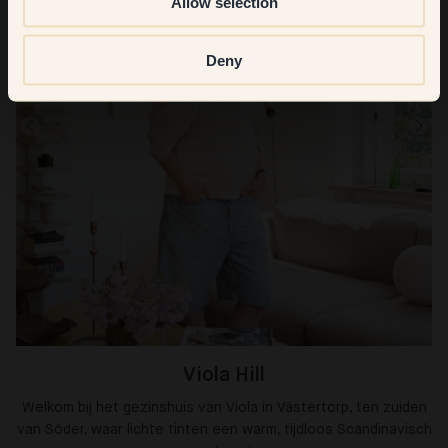
Allow selection
Deny
Viola Hill
Welkom bij het gezinshuis van Viola in Västertorp, ten zuiden
van Söder, waar lichte tinten een warm, tijdloos Scandinavisch