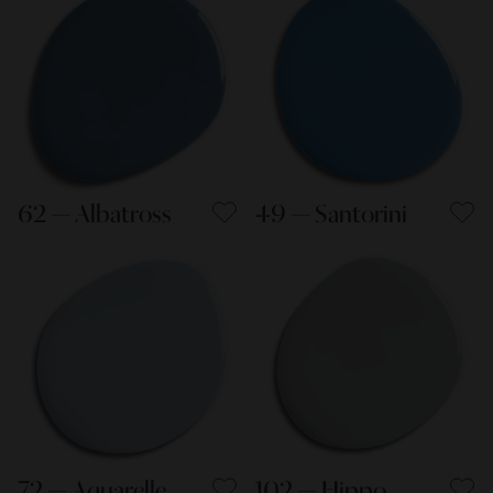
62 — Albatross
49 — Santorini
72 — Aquarelle
102 — Hippo