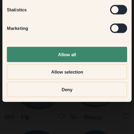
Kitchen & Dining
Statistics
Hallway
Marketing
15 — Blues
24 — Tide
None of the above
Allow all
Allow selection
Deny
60 — Fiji
76 — Breeze