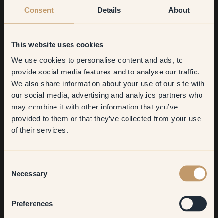
Consent
Details
About
96 — Pigeon Blue
29 — Lazuli
This website uses cookies
We use cookies to personalise content and ads, to
Get
10%
off your
provide social media features and to analyse our traffic.
We also share information about your use of our site with
first order
our social media, advertising and analytics partners who
may combine it with other information that you’ve
​But first, which room do you
provided to them or that they’ve collected from your use
want to transform?
of their services.
Living room
56 — Scuba
114 — Aloha
Consent
Necessary
Selection
Bedroom
Preferences