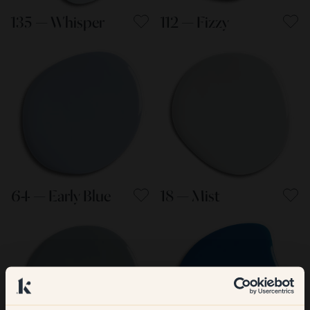
135 — Whisper
112 — Fizzy
64 — Early Blue
18 — Mist