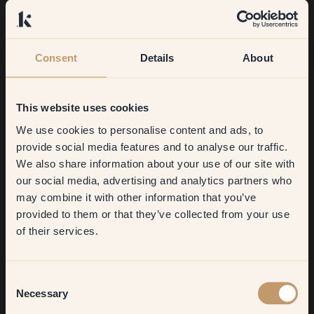
Consent
Details
About
This website uses cookies
We use cookies to personalise content and ads, to
Get
10%
off your
provide social media features and to analyse our traffic.
We also share information about your use of our site with
first order
00:02
our social media, advertising and analytics partners who
may combine it with other information that you’ve
​But first, which room do you
provided to them or that they’ve collected from your use
want to transform?
98% mindre maling for at teste en farve.
of their services.
Vore prøveark er håndmalede med rigtig maling, hvilket
betyder, at der kun bruges 1 cl maling pr. ark.
Living room
Sammenlignet med en 50 cl testbøtte betyder det en
Consent
besparelse på 98% maling for hver farve, du tester.
Necessary
Selection