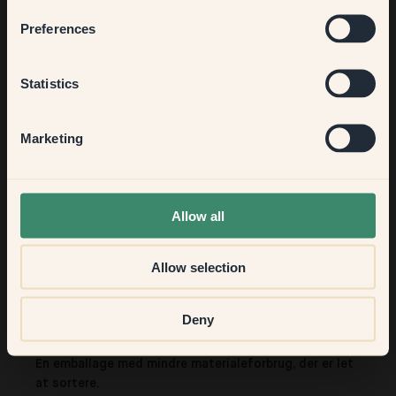
Bedroom
Preferences
Kitchen & Dining
Statistics
Hallway
Marketing
None of the above
Allow all
Allow selection
00:00
Deny
En emballage med mindre materialeforbrug, der er let
at sortere.