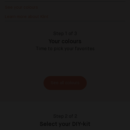
See your colours
Learn more about Klint
Step 1 of 3
Your colours
Time to pick your favorites
See all colours
Step 2 of 2
Select your DIY-kit