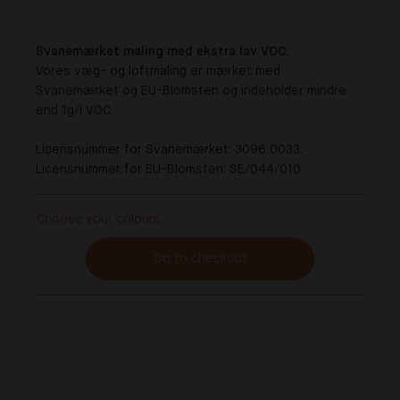
Svanemærket maling med ekstra lav VOC.
Vores væg- og loftmaling er mærket med
Svanemærket og EU-Blomsten og indeholder mindre
end 1g/l VOC.
Licensnummer for Svanemærket: 3096 0033.
Licensnummer for EU-Blomsten: SE/044/010
Choose your colours
Go to checkout