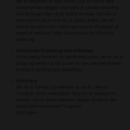
Når du begynder at male loftet, skal du starte med
kanterne nær væggen ved hjælp af penslen. Derefter
skal du bruge rullen til de større områder, og husk at
male med et jævnt tryk for at undgå dråber. Lad det
første lag tørre helt, hvilket kan variere afhængigt af
typen af malingen, inden du overvejer at påføre et
andet lag.
Smid posen til genbrug som emballage:
Vores maling kommer i en genlukkelig pose, der er let at
bruge og hælde fra. Når posen er tom, kan den smides
direkte til genbrug som emballage.
Afslutning:
Når alt er færdigt, og malingen er tørret, skal du
forsigtigt fjerne malertapen. Sørg for at genoprette
rummet ved at flytte møblerne tilbage og fjerne alle
beskyttelsesmaterialer fra gulvet.
Godt gået!