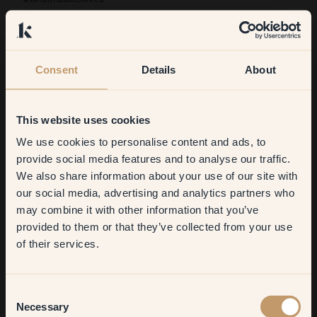
Gule lofter
Consent
Details
About
Gul er solens og energiens farve. Gul udstråler en livlig energi
og legesygghed, der kan bruges i alle rum i hjemmet og på
This website uses cookies
detaljer. Gule kulører fremstår meget forskelligt i forskelligt
We use cookies to personalise content and ads, to
lys, så udforsk og føl, hvilken nuance der passer bedst til dit
Get
10%
off your
provide social media features and to analyse our traffic.
projekt.
We also share information about your use of our site with
first order
Se hvordan andre har
malet gule lofter 
med Klint.
our social media, advertising and analytics partners who
may combine it with other information that you’ve
​But first, which room do you
provided to them or that they’ve collected from your use
want to transform?
of their services.
Living room
Consent
Necessary
Selection