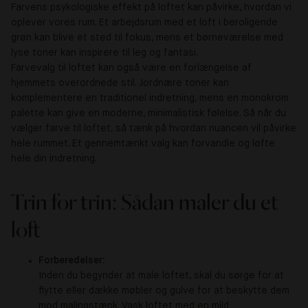
Farvens psykologiske effekt på loftet kan påvirke, hvordan vi
oplever vores rum. Et arbejdsrum med et loft i beroligende
grøn kan blive et sted til fokus, mens et børneværelse med
lyse toner kan inspirere til leg og fantasi.
Farvevalg til loftet kan også være en forlængelse af
hjemmets overordnede stil. Jordnære toner kan
komplementere en traditionel indretning, mens en monokrom
palette kan give en moderne, minimalistisk følelse. Så når du
vælger farve til loftet, så tænk på hvordan nuancen vil påvirke
hele rummet. Et gennemtænkt valg kan forvandle og løfte
hele din indretning.
Trin for trin: Sådan maler du et
loft
Forberedelser:
Inden du begynder at male loftet, skal du sørge for at
flytte eller dække møbler og gulve for at beskytte dem
mod malingstænk. Vask loftet med en mild