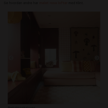
Se hvordan andre har
malet rosa lofter 
med Klint.
@whatmaaikeloves
@2