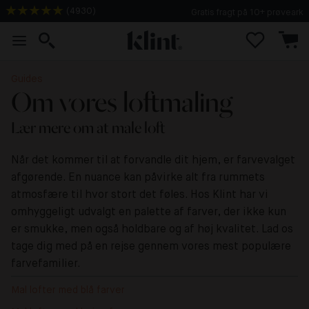
(
4930
)
Gratis fragt på 10+ prøveark
Guides
Om vores loftmaling
Lær mere om at male loft
Når det kommer til at forvandle dit hjem, er farvevalget
afgørende. En nuance kan påvirke alt fra rummets
atmosfære til hvor stort det føles. Hos Klint har vi
omhyggeligt udvalgt en palette af farver, der ikke kun
er smukke, men også holdbare og af høj kvalitet. Lad os
tage dig med på en rejse gennem vores mest populære
farvefamilier.
Mal lofter med blå farver