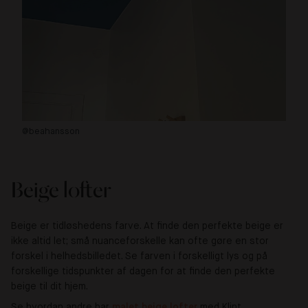
@beahansson
@a
Beige lofter
Beige er tidløshedens farve. At finde den perfekte beige er
ikke altid let; små nuanceforskelle kan ofte gøre en stor
forskel i helhedsbilledet. Se farven i forskelligt lys og på
forskellige tidspunkter af dagen for at finde den perfekte
beige til dit hjem.
Se hvordan andre har
malet beige lofter 
med Klint.