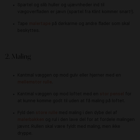
Spartel og slib huller og ujævnheder ind til
vægoverfladen er jævn (spartel fra Klint kommer snart!).
Tape
malertape
på dørkarme og andre flader som skal
beskyttes.
2. Maling
Kantmal væggen op mod gulv eller hjørner med en
mellemstor rulle
.
Kantmal væggen op mod loftet med en
stor pensel
for
at kunne komme godt til uden at få maling på loftet.
Fyld den
store rulle
med maling i den dybe del af
malerbakken
og rul i den lave del for at fordele malingen
jævnt. Rullen skal være fyldt med maling, men ikke
dryppe.