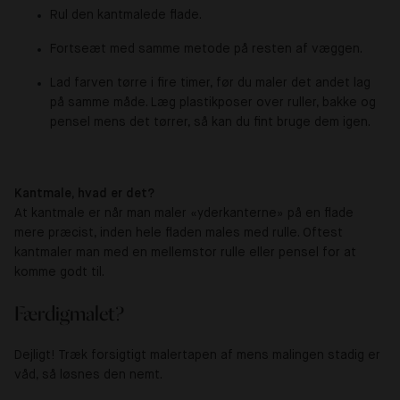
Rul den kantmalede flade.
Fortseæt med samme metode på resten af væggen.
Lad farven tørre i fire timer, før du maler det andet lag
på samme måde. Læg plastikposer over ruller, bakke og
pensel mens det tørrer, så kan du fint bruge dem igen.
Kantmale, hvad er det?
At kantmale er når man maler «yderkanterne» på en flade
mere præcist, inden hele fladen males med rulle. Oftest
kantmaler man med en mellemstor rulle eller pensel for at
komme godt til.
Færdigmalet?
Dejligt! Træk forsigtigt malertapen af mens malingen stadig er
våd, så løsnes den nemt.