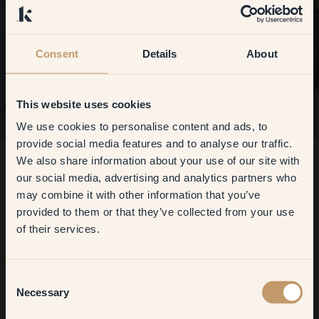
Consent
Details
About
This website uses cookies
We use cookies to personalise content and ads, to
Get
10%
off your
provide social media features and to analyse our traffic.
We also share information about your use of our site with
first order
Prøvesæt: Lysegrøn
199.00 SEK
our social media, advertising and analytics partners who
Prøveark på vores 17 lysegrønne farver.
may combine it with other information that you’ve
​But first, which room do you
Gratis forsendelse på prøvesæt
provided to them or that they’ve collected from your use
want to transform?
of their services.
Living room
Consent
Necessary
Selection
Køb prøvesæt