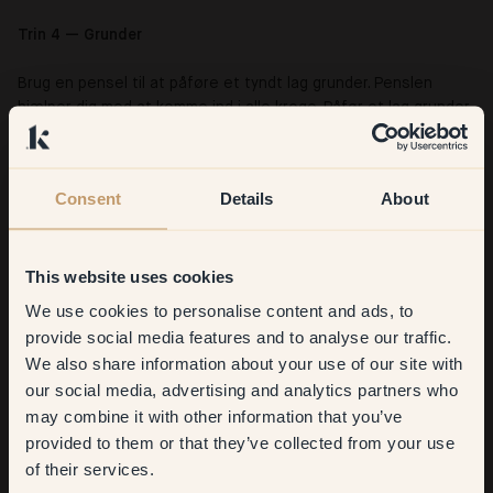
Trin 4 — Grunder
Brug en pensel til at påføre et tyndt lag grunder. Penslen
hjælper dig med at komme ind i alle kroge. Påfør et lag grunder,
følg samme retning på alle stolens dele for det bedst mulige
resultat. Lad malingen tørre helt inden du sliber eventuelle
dråber væk.
Consent
Details
About
This website uses cookies
We use cookies to personalise content and ads, to
Get
10%
off your
provide social media features and to analyse our traffic.
We also share information about your use of our site with
first order
our social media, advertising and analytics partners who
may combine it with other information that you’ve
​But first, which room do you
provided to them or that they’ve collected from your use
want to transform?
of their services.