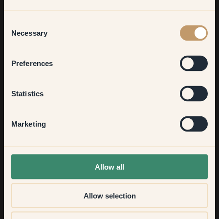
Living room
Consent
Necessary
Selection
Bedroom
Preferences
Kitchen & Dining
Statistics
Hallway
Marketing
Trin 5 — Påfør to lag maling
None of the above
Påfør første lag med maling i et tyndt lag med pensel. Det er
Allow all
bedst at påføre flere tynde lag frem for et tykt lag. På vores
stol var det fint med to lag. Lad malingen tørre ordentligt.
Allow selection