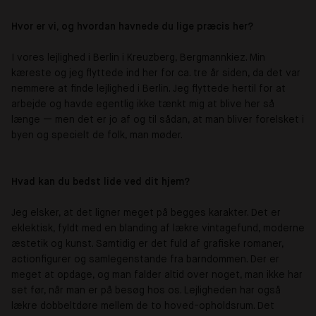
Hvor er vi, og hvordan havnede du lige præcis her?
I vores lejlighed i Berlin i Kreuzberg, Bergmannkiez. Min
kæreste og jeg flyttede ind her for ca. tre år siden, da det var
nemmere at finde lejlighed i Berlin. Jeg flyttede hertil for at
arbejde og havde egentlig ikke tænkt mig at blive her så
længe — men det er jo af og til sådan, at man bliver forelsket i
byen og specielt de folk, man møder.
Hvad kan du bedst lide ved dit hjem?
Jeg elsker, at det ligner meget på begges karakter. Det er
eklektisk, fyldt med en blanding af lækre vintagefund, moderne
æstetik og kunst. Samtidig er det fuld af grafiske romaner,
actionfigurer og samlegenstande fra barndommen. Der er
meget at opdage, og man falder altid over noget, man ikke har
set før, når man er på besøg hos os. Lejligheden har også
lækre dobbeltdøre mellem de to hoved-opholdsrum. Det