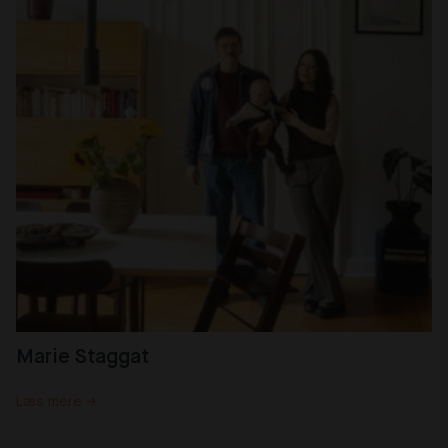
Marie Staggat
Læs mere →