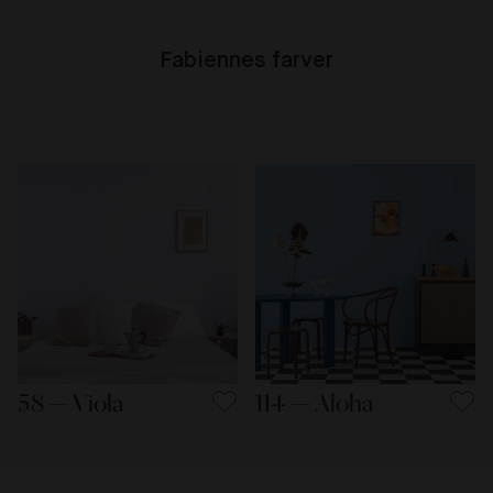
Fabiennes farver
58 — Viola
114 — Aloha