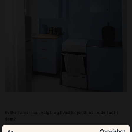
Hvilke farver har I valgt, og hvad fik jer til at holde fast i
dem?