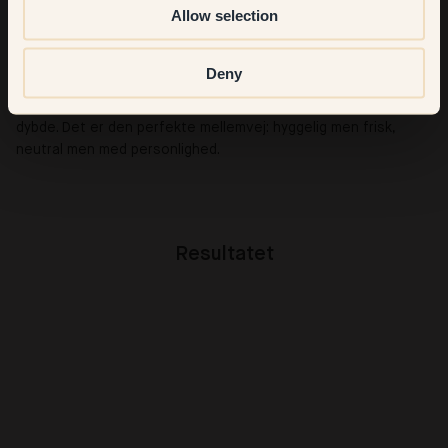
Allow selection
kun må vælge én?
Det må være 38 — Cedar. Den er varm, diskret og unik, en
Deny
farve jeg ikke rigtigt har set andre steder før. I vores hjems
lyse lys har den endda et blødt strejf af pastel uden at miste
dybde. Det er den perfekte mellemvej: hyggelig men frisk,
neutral men med personlighed.
Resultatet