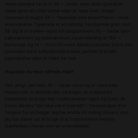
Vores primære farve er 38 — Cedar, varm, blød og jordnær.
Cedar giver en stille varme uden at tippe over i beige-
overload. Vi brugte 53 — Tapenade som accentfarve i vores
soveværelse. Tapenade er en naturlig, beroligende grøn, som
får dig til at trække vejret lidt langsommere. 38 — Cedar igen i
babyværelset og badeværelset, og en blanding af 150 —
Buttercup og 14 — Dusty til vores datters værelse. Dusty den
lyserødes mere sofistikerede kusine, perfekt til et lille
pigeværelse uden at føles for sød.
Hvad blev du mest tilfreds med?
Helt ærligt, det hele. 38 — Cedar viste sig at være hele
husets helt. Vi elskede den så meget, at vi spontant
besluttede at bruge den i badeværelset også. Og Dusty fik
vores datters “det skal være lyserødt”- forespørgsel til at
fungere for os begge. Jeg har endda lidt maling tilovers, som
jeg har planer om at bruge til at transformere hendes
legekøkken i haven som en overraskelse.