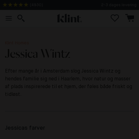
2-3 dages levering
(
4930
)
Klint Homes
Jessica Wintz
Efter mange år i Amsterdam slog Jessica Wintz og
hendes familie sig ned i Haarlem, hvor natur og masser
af plads inspirerede til et hjem, der føles både friskt og
tidløst.
Jessicas farver