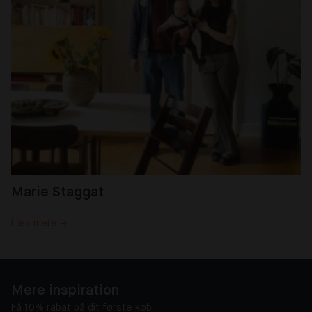
Marie Staggat
Læs mere →
Mere inspiration
Få 10% rabat på dit første køb