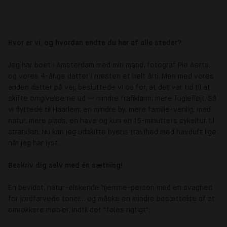
Hvor er vi, og hvordan endte du her af alle steder?
Jeg har boet i Amsterdam med min mand, fotograf Pie Aerts,
og vores 4-årige datter i næsten et helt årti. Men med vores
anden datter på vej, besluttede vi os for, at det var tid til at
skifte omgivelserne ud — mindre trafiklarm, mere fuglefløjt. Så
vi flyttede til Haarlem: en mindre by, mere familie-venlig, med
natur, mere plads, en have og kun en 15-minutters cykeltur til
stranden. Nu kan jeg udskifte byens travlhed med havduft lige
når jeg har lyst.
Beskriv dig selv med én sætning!
En bevidst, natur-elskende hjemme-person med en svaghed
for jordfarvede toner… og måske en mindre besættelse af at
omrokkere møbler, indtil det "føles rigtigt".