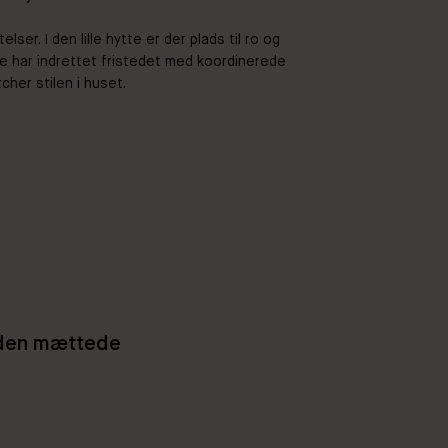
elser. I den lille hytte er der plads til ro og
De har indrettet fristedet med koordinerede
cher stilen i huset.
r den mættede