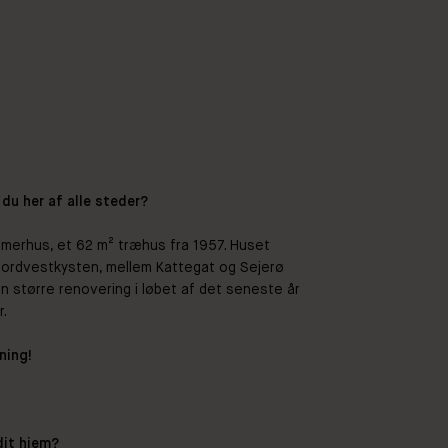
 du her af alle steder?
ommerhus, et 62 m² træhus fra 1957. Huset
Nordvestkysten, mellem Kattegat og Sejerø
 større renovering i løbet af det seneste år
.
ning!
.
dit hjem?