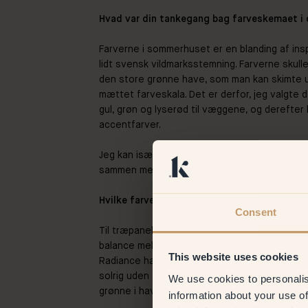
Hvad var din tankegang bag farveskemaet i 
Farverne i sommerhuset er en blanding af insp
lidt svensk vildmarksstemning. Farverne skull
den store grønne have, som man kan skimte ud
mættet farveskala. Det er derfor, jeg valgte 
gul, grøn og lyserød til væggene, og derefte
accentfarver.
Jeg kan især godt lide kombinationen af den 
sammen med rød og
bordeaux som lampen ov
Hvilke farver valgte du, og hvad tiltrak dig 
Consent
Til træpanelerne landede vi på 48 – Radiance
balance mellem en lys og varm gul. Jeg test
This website uses cookies
Radiance havde den klarhed, jeg var på udkig 
solrig uden at være for meget, og den funge
We use cookies to personalis
grønne i haven og vores nye køkken i eg og n
information about your use of