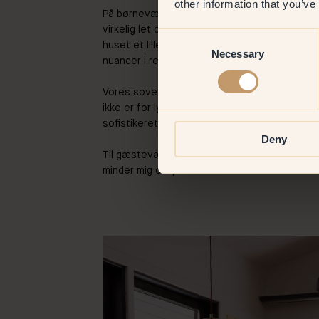
other information that you’ve
På børneværelset brugte vi 151 – Bowie, en l
virkelig let og optimistisk energi og er fremt
Consent
huset et lille løft og kontrast, der fungerer
Necessary
Selection
nuancer i resten af huset.
Vores soveværelse er malet med 78 – Mon Chér
ikke er for lyserød. Der er et strejf af blåt i de
sofistikeret fornemmelse.
Deny
Til gæsteværelset, som er ret lille, valgte vi 3
minder mig om pistacie-is.