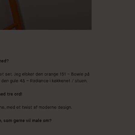
 med?
t set. Jeg elsker den orange 151 – Bowie på
en gule 48 – Radiance i køkkenet / stuen.
med tre ord!
rne, med et twist af moderne design.
em, som gerne vil male om?