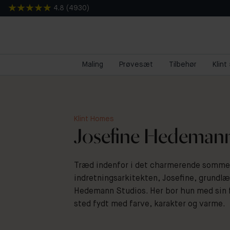
4.8
(
4930
)
Maling
Prøvesæt
Tilbehør
Klint
Klint Homes
Josefine Hedeman
Træd indenfor i det charmerende sommer
indretningsarkitekten, Josefine, grundlæ
Hedemann Studios. Her bor hun med sin fa
sted fydt med farve, karakter og varme.