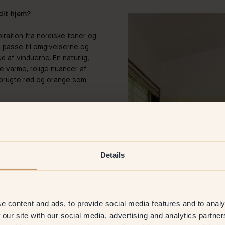
dit hjem?
iration fra nordiske toner og
e passe til omgivelserne og
 af vinduerne. En naturlig,
de varme, rolige nuancer af
r brugte rød og orange som
gule væg i stuen / køkkenet
er spisebordet.
til lige præcis dem?
Details
, som har den perfekte
ede mange gule nuancer, men
efter. Den føles blød og
rer smukt med både det
e content and ads, to provide social media features and to analy
atursten.
 our site with our social media, advertising and analytics partn