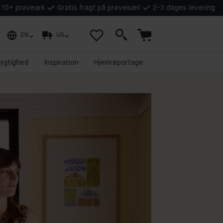
å 10+ prøveark
Gratis fragt på prøvesæt
2-3 dages levering
EN
US
ygtighed
Inspiration
Hjemreportage