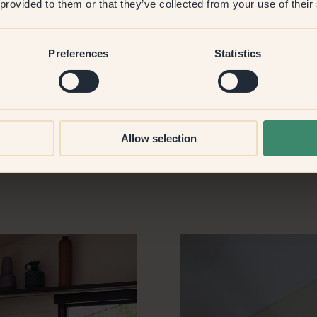
 provided to them or that they’ve collected from your use of their
ys orange. Den giver en
rædende, så den giver hele
 så fint med de mere dæmpede
Preferences
Statistics
i, som jeg elsker, fordi den
n, der giver den en rolig,
Allow selection
3 – Lush, en blid grøn, der