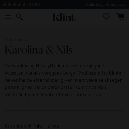
Gratis fragt på prøvesæt
(
4930
)
Klint Homes
Karolina & Nils
Da Karolina og Nils flyttede ind i deres lejlighed i
Vasastan, var alle væggene beige. Med hjælp fra Klints
farver har de efterhånden givet hvert værelse sin egen
personlighed. Og da deres datter kom til verden,
ændrede hjemmekontoret både form og farve.
Karolinas & Nils' farver