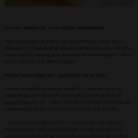
Hvordan tænkte du, da du valgte farvepalette?
Hele lejligheden var malet i den samme beige farve, da vi
flyttede ind. Vi kunne godt lide den varme tone, men ville løfte
hvert rum lidt mere og give dem hver sin personlighed – uden
at det blev for vildt eller farverigt.
Hvilke farver valgte du – og hvorfor netop dem?
I stuen og køkkenet malede vi med 2 – Linen, en varm og
tidløs beige, der føles som en naturlig base. Vi malede et
loppefundsbord i 67 – Rioja, som blev et herligt farveskud og
sammenkoblede det røde fra vores store spejl fra HAY.
I soveværelset valgte vi
107 — Vivi's Green
– en dæmpet,
harmonisk grøn, der virkelig indbyder til hvile og passer til
vores indretningsstil. Og i vores datters værelse gik vi efter