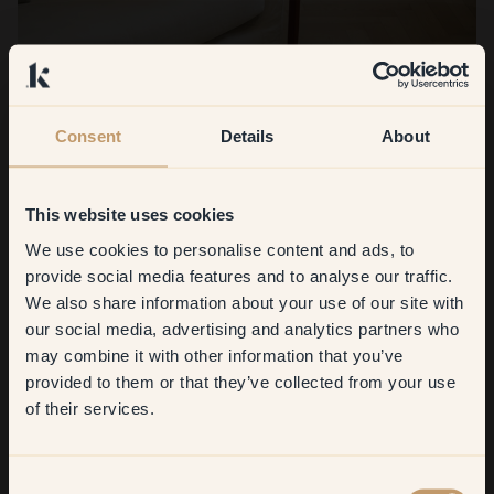
Consent
Details
About
This website uses cookies
We use cookies to personalise content and ads, to
Get
10%
off your
provide social media features and to analyse our traffic.
We also share information about your use of our site with
first order
our social media, advertising and analytics partners who
may combine it with other information that you’ve
Hvad er du mest tilfreds med?
​But first, which room do you
provided to them or that they’ve collected from your use
want to transform?
Vores datters gule værelse! Det er så varmt og hyggeligt der.
of their services.
Hver gang jeg går derind, bliver jeg glad.
Living room
Hvordan vil du beskrive din indretningsstil med tre ord?
Consent