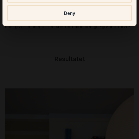
jeg har i min entré, 71
–
Vinho Verde, som er en gul-grøn farve
Deny
fyldt med energi og som passer meget godt med andre
modige farver. For eksempel den røde lampe jeg har i loftet,
som giver en meget fed kontrast mod den gul-grønne farve!
Resultatet