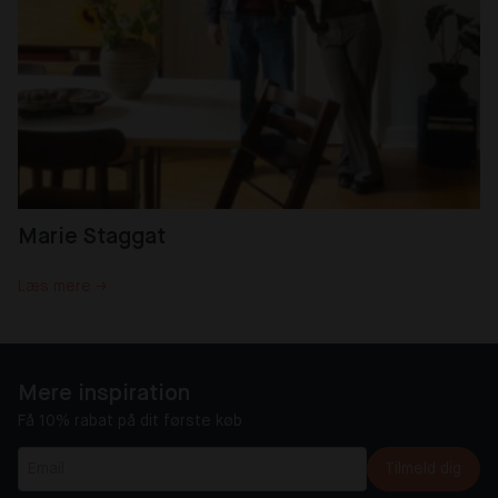
Marie Staggat
Læs mere →
Mere inspiration
Få 10% rabat på dit første køb
Tilmeld dig