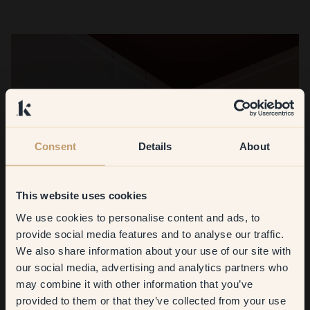
Consent
Details
About
This website uses cookies
We use cookies to personalise content and ads, to
Get
10%
off your
provide social media features and to analyse our traffic.
We also share information about your use of our site with
first order
our social media, advertising and analytics partners who
may combine it with other information that you’ve
​But first, which room do you
provided to them or that they’ve collected from your use