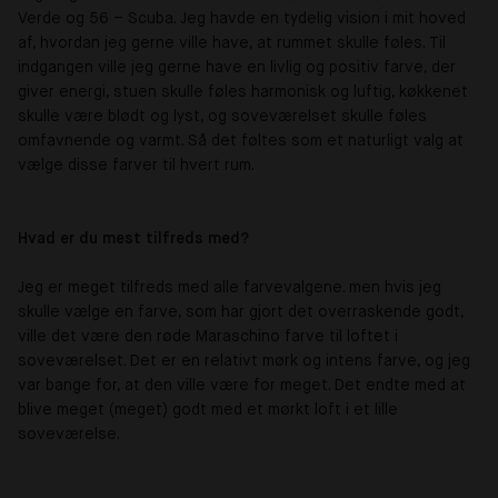
Verde og 56
–
Scuba. Jeg havde en tydelig vision i mit hoved
af, hvordan jeg gerne ville have, at rummet skulle føles. Til
indgangen ville jeg gerne have en livlig og positiv farve, der
giver energi, stuen skulle føles harmonisk og luftig, køkkenet
skulle være blødt og lyst, og soveværelset skulle føles
omfavnende og varmt. Så det føltes som et naturligt valg at
vælge disse farver til hvert rum.
Hvad er du mest tilfreds med?
Jeg er meget tilfreds med alle farvevalgene. men hvis jeg
skulle vælge en farve, som har gjort det overraskende godt,
ville det være den røde Maraschino farve til loftet i
soveværelset. Det er en relativt mørk og intens farve, og jeg
var bange for, at den ville være for meget. Det endte med at
blive meget (meget) godt med et mørkt loft i et lille
soveværelse.