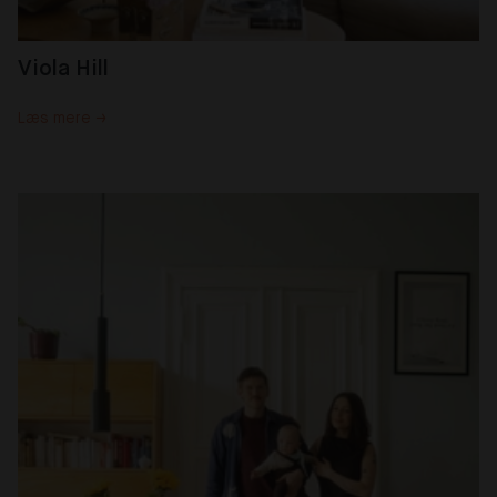
Viola Hill
Læs mere →