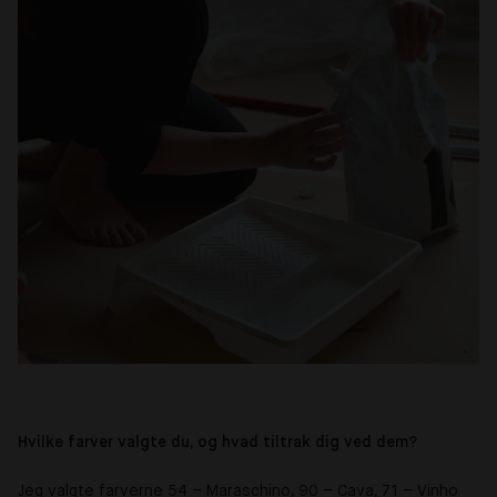
Hvilke farver valgte du, og hvad tiltrak dig ved dem?
Jeg valgte farverne 54
–
Maraschino, 90
–
Cava, 71
–
Vinho