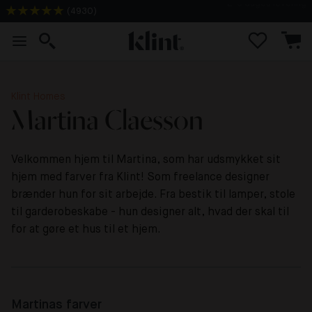
(
4930
)
Gratis fragt på 10+ prøveark
Klint Homes
Martina Claesson
Velkommen hjem til Martina, som har udsmykket sit
hjem med farver fra Klint! Som freelance designer
brænder hun for sit arbejde. Fra bestik til lamper, stole
til garderobeskabe - hun designer alt, hvad der skal til
for at gøre et hus til et hjem.
Martinas farver