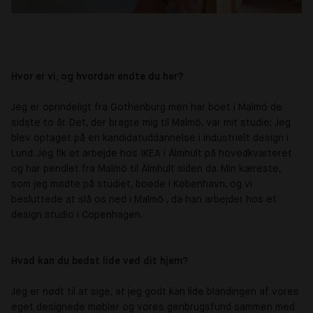
Hvor er vi, og hvordan endte du her?
Jeg er oprindeligt fra Gothenburg men har boet i Malmö de
sidste to år. Det, der bragte mig til Malmö, var mit studie; Jeg
blev optaget på en kandidatuddannelse i industrielt design i
Lund. Jeg fik et arbejde hos IKEA i Älmhult på hovedkvarteret
og har pendlet fra Malmö til Älmhult siden da. Min kæreste,
som jeg mødte på studiet, boede i København, og vi
besluttede at slå os ned i Malmö , da han arbejder hos et
design studio i Copenhagen.
Hvad kan du bedst lide ved dit hjem?
Jeg er nødt til at sige, at jeg godt kan lide blandingen af vores
eget designede møbler og vores genbrugsfund sammen med