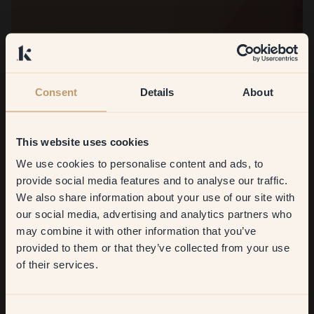
Consent
Details
About
This website uses cookies
We use cookies to personalise content and ads, to
Get
10%
off your
provide social media features and to analyse our traffic.
We also share information about your use of our site with
first order
our social media, advertising and analytics partners who
may combine it with other information that you’ve
​But first, which room do you
provided to them or that they’ve collected from your use
want to transform?
of their services.
Living room
Consent