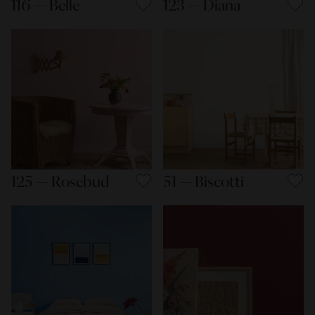
116 — Belle
123 — Diana
125 — Rosebud
51 — Biscotti