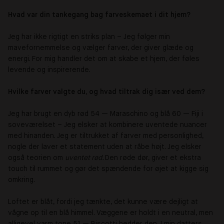
Hvad var din tankegang bag farveskemaet i dit hjem?
Jeg har ikke rigtigt en striks plan – Jeg følger min
mavefornemmelse og vælger farver, der giver glæde og
energi. For mig handler det om at skabe et hjem, der føles
levende og inspirerende.
Hvilke farver valgte du, og hvad tiltrak dig især ved dem?
Jeg har brugt en dyb rød 54 — Maraschino og blå 60 — Fiji i
soveværelset – Jeg elsker at kombinere uventede nuancer
med hinanden. Jeg er tiltrukket af farver med personlighed,
nogle der laver et statement uden at råbe højt. Jeg elsker
også teorien om
uventet rød.
Den røde dør, giver et ekstra
touch til rummet og gør det spændende for øjet at kigge sig
omkring.
Loftet er blåt, fordi jeg tænkte, det kunne være dejligt at
vågne op til en blå himmel. Væggene er holdt i en neutral, men
alligevel varm tone 51 — Biscotti hedder den. I min datters