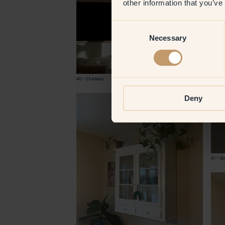
other information that you’ve
Consent
Necessary
Selection
40 – Chateau
@latazzinablu
Deny
51 – Bi