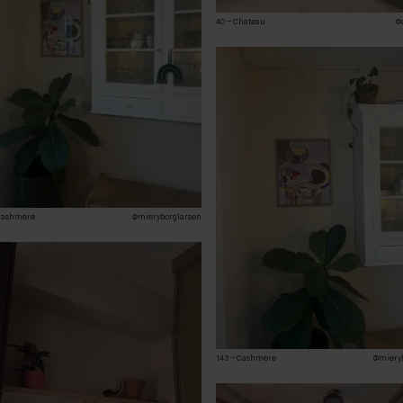
40 – Chateau
@
 Cashmere
@mieryborglarsen
143 – Cashmere
@miery