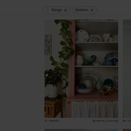
Beige
Køkken
51 – Biscotti
...
@creative_craivings
90 – C