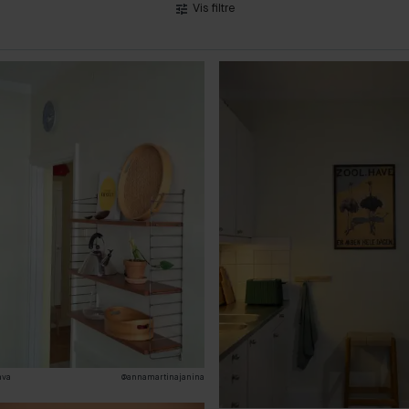
Vis filtre
ava
@annamartinajanina