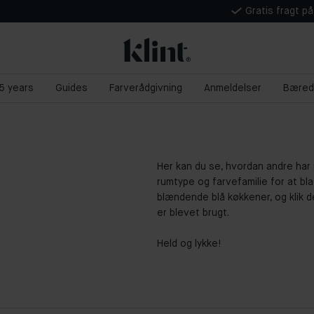
Gratis fragt p
 5 years
Guides
Farverådgivning
Anmeldelser
Bæred
Her kan du se, hvordan andre har i
rumtype og farvefamilie for at b
blændende blå køkkener, og klik de
er blevet brugt.
Held og lykke!