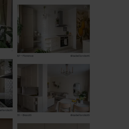
-
87 – Florence
@isabellarobotti
ellarobotti
51 – Biscotti
@isabellarobotti