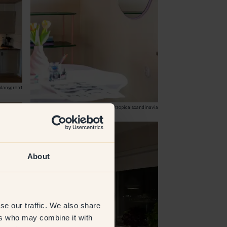
danygren1
40 – Chateau
@tropicalscandinavia
About
se our traffic. We also share
ers who may combine it with