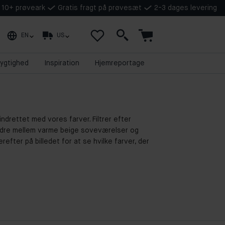
å 10+ prøveark
Gratis fragt på prøvesæt
2-3 dages levering
EN
US
ygtighed
Inspiration
Hjemreportage
ndrettet med vores farver. Filtrer efter
ladre mellem varme beige soveværelser og
refter på billedet for at se hvilke farver, der