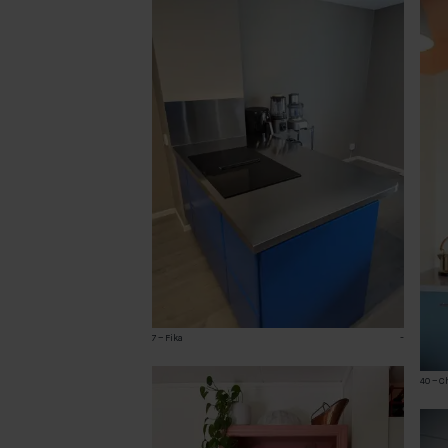
7 – Fika
-
40 – C