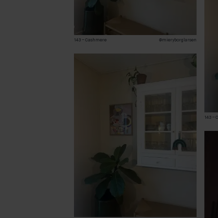
143 – Cashmere
@mieryborglarsen
143 –