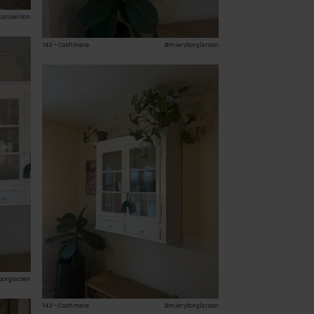
carowilton
143 – Cashmere
@mieryborglarsen
borglarsen
143 – Cashmere
@mieryborglarsen