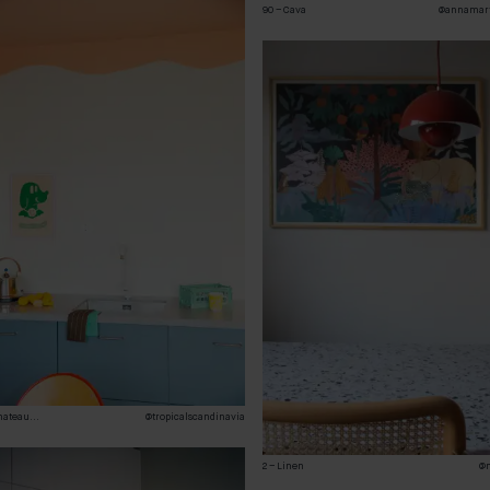
90 – Cava
@annamart
hateau
...
@tropicalscandinavia
2 – Linen
@m