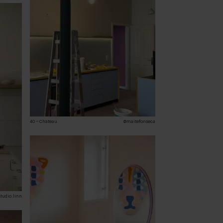
40 – Chateau
@maitefonseca
tudio.linn