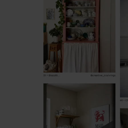
51 – Biscotti
...
@creative_craivings
40 – C