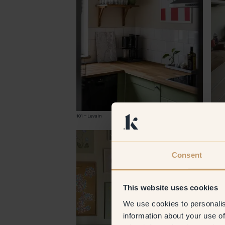
101 – Levain
@kasselst
90 – C
Consent
This website uses cookies
We use cookies to personalis
information about your use of