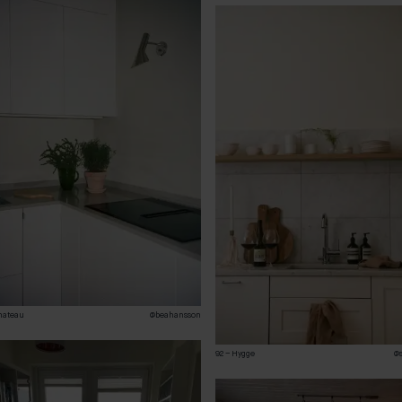
hateau
@beahansson
92 – Hygge
@s