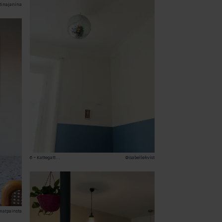
inajanina
6 – Kattegatt
...
@isabellekvist
atpainsta