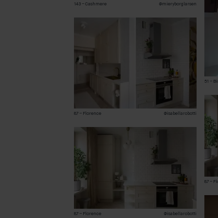
143 – Cashmere
@mieryborglarsen
51 – Bi
87 – Florence
@isabellarobotti
87 – F
87 – Florence
@isabellarobotti