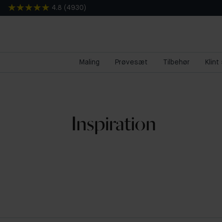
4.8
(
4930
)
Maling
Prøvesæt
Tilbehør
Klint
Inspiration