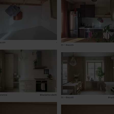
scotti
-
51 – Biscotti
lorence
@isabellarobotti
51 – Biscotti
@isab