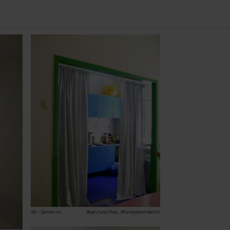
49 – Santorini
...
@pauluschkaa, @funkytownberlin