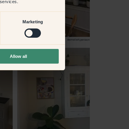
 services.
Marketing
danygren1
92 – Hygge
@emeliehjpersson
Allow all