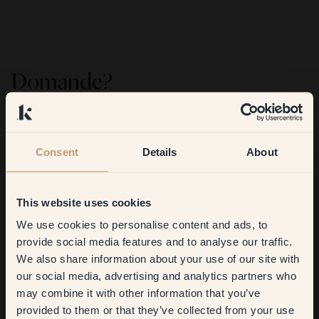
Domande?
Per Klint, ogni scelta di colore è un percorso fatto di
scoperta, bellezza, qualità e responsabilità. Siamo qui per
accompagnarti passo dopo passo, dalla scelta della tonalità
Consent
Details
About
fino alla consapevolezza degli ingredienti che utilizzi. Per
qualsiasi dubbio, puoi scriverci a
hello@klint.com
.
This website uses cookies
We use cookies to personalise content and ads, to
Get
10%
off your
provide social media features and to analyse our traffic.
We also share information about your use of our site with
first order
our social media, advertising and analytics partners who
may combine it with other information that you’ve
​But first, which room do you
provided to them or that they’ve collected from your use