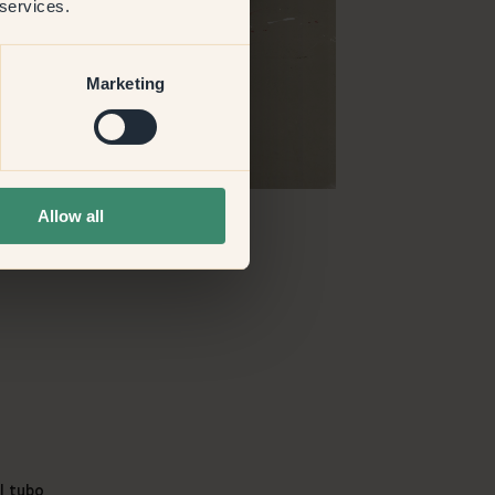
 services.
Marketing
Allow all
l tubo