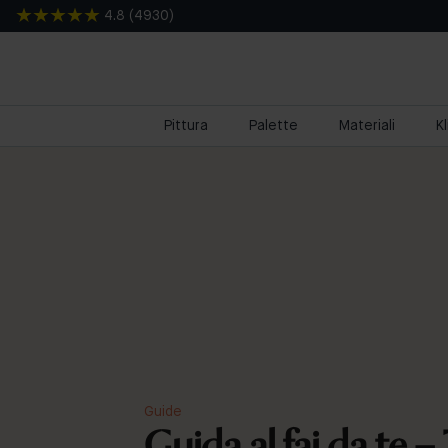
4.8
(
4930
)
Pittura
Palette
Materiali
K
Guide
Guida al fai da te –