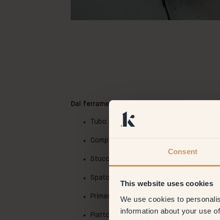
Dal ferramenta ti serviranno:
Tubo per cemento armato – diametro 3
Compensato – 1,2 × 70 × 70 cm (va ben
Consent
Stucco per legno
Spatola per stucco
This website uses cookies
Primer
We use cookies to personalis
information about your use of
Piatto – diametro 25 cm