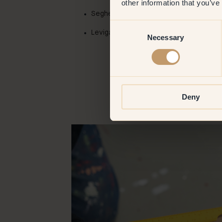
other information that you’ve
Seghetto e seghetto alternativo
Consent
Levigatrice e blocco abrasivo
Necessary
Selection
Deny