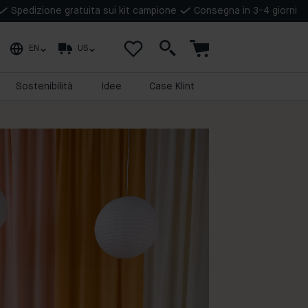
Spedizione gratuita sui kit campione
Consegna in 3-4 giorni
EN
US
Sostenibilità
Idee
Case Klint