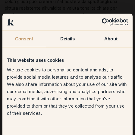
colori giusti puoi creare un’atmosfera da spa. Scegli una
pittura resistente all’umidità e valuta tonalità chiare per
ampliare visivamente gli spazi più piccoli.
Scopri come gli altri
hanno ridipinto il bagno
con Klint.
Consent
Details
About
This website uses cookies
We use cookies to personalise content and ads, to
Get
10%
off your
provide social media features and to analyse our traffic.
We also share information about your use of our site with
first order
our social media, advertising and analytics partners who
may combine it with other information that you’ve
​But first, which room do you
provided to them or that they’ve collected from your use
want to transform?
of their services.
Living room
Consent