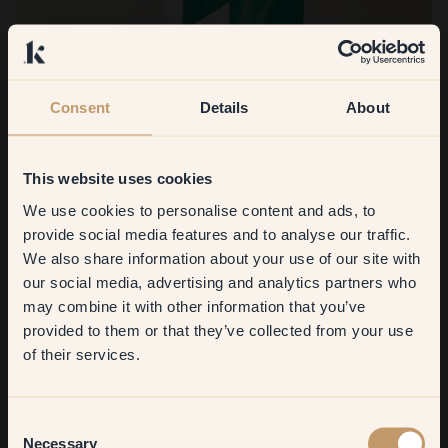
Consent
Details
About
This website uses cookies
We use cookies to personalise content and ads, to
Get
10%
off your
provide social media features and to analyse our traffic.
We also share information about your use of our site with
first order
Primer per mobili
our social media, advertising and analytics partners who
may combine it with other information that you’ve
​But first, which room do you
Quando decidi di rinnovare un mobile con una mano di pittura,
provided to them or that they’ve collected from your use
want to transform?
è importante non saltare il passaggio del primer. Se il mobile è
of their services.
in legno o metallo, è fondamentale utilizzare un primer
aggrappante. Questo tipo di primer prepara la superficie,
Living room
nasconde eventuali imperfezioni e assicura che il colore
Consent
finale aderisca bene e risulti uniforme. Il primer aggrappante
Necessary
Selection