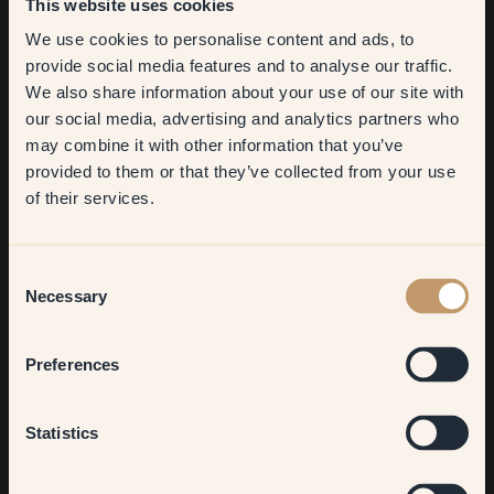
This website uses cookies
We use cookies to personalise content and ads, to
Get
10%
off your
provide social media features and to analyse our traffic.
We also share information about your use of our site with
first order
Descrivi il tuo stile d'arredo in tre parole!
our social media, advertising and analytics partners who
may combine it with other information that you’ve
Il mio stile d’arredo? Elegante, parigino, artistico.
​But first, which room do you
provided to them or that they’ve collected from your use
want to transform?
of their services.
Vuoi dare un consiglio a chi vuole ritinteggiare?
Living room
Consent
Guardate i colori dal vivo e osate! Klint ha ottime schede da
Necessary
Selection
applicare alle pareti: aiutano davvero a farsi un’idea più chiara
e a migliorare l'esperienza generale.
Bedroom
Preferences
Qual è il tuo colore Klint preferito? Puoi sceglierne solo uno!
Kitchen & Dining
Statistics
K77!! È magico. Cremoso, bellissimo… ed esalta alla perfezione
le mie opere!