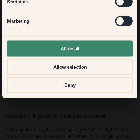
Statistics
Hallway
Marketing
Quale stanza vi ha dato più soddisfazione?
None of the above
Il tratto di corridoio dipinto con Tapenade è davvero ben
riuscito! Era solo un passaggio, uno spazio che
Allow all
attraversavamo senza pensarci, ma ora è diventato una
stanza con una sua atmosfera, una sua personalità.
Allow selection
Descrivete il vostro stile d'arredo in tre parole!
Deny
Giocoso, accogliente, sud europeo.
Avete dei consigli per chi vuole pitturare casa?
Crea una moodboard e cerca ispirazione online. Pinterest è
fantastico, ti darà tantissime idee! Parti dai dettagli che hai in