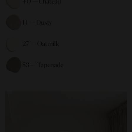
40 — Chateau 
14 — Dusty 
27 — Oatmilk 
53 — Tapenade 