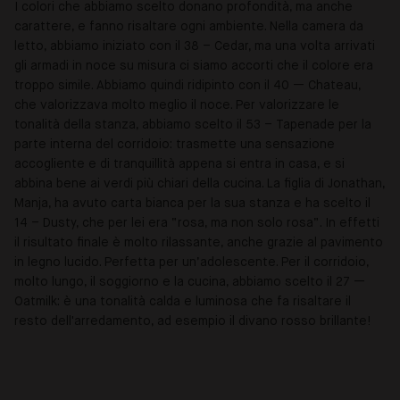
I colori che abbiamo scelto donano profondità, ma anche
carattere, e fanno risaltare ogni ambiente. Nella camera da
letto, abbiamo iniziato con il 38 – Cedar, ma una volta arrivati
gli armadi in noce su misura ci siamo accorti che il colore era
troppo simile. Abbiamo quindi ridipinto con il 40 — Chateau,
che valorizzava molto meglio il noce. Per valorizzare le
tonalità della stanza, abbiamo scelto il 53 – Tapenade per la
parte interna del corridoio: trasmette una sensazione
accogliente e di tranquillità appena si entra in casa, e si
abbina bene ai verdi più chiari della cucina. La figlia di Jonathan,
Manja, ha avuto carta bianca per la sua stanza e ha scelto il
14 – Dusty, che per lei era “rosa, ma non solo rosa”. In effetti
il risultato finale è molto rilassante, anche grazie al pavimento
in legno lucido. Perfetta per un’adolescente. Per il corridoio,
molto lungo, il soggiorno e la cucina, abbiamo scelto il 27 —
Oatmilk: è una tonalità calda e luminosa che fa risaltare il
resto dell'arredamento, ad esempio il divano rosso brillante!