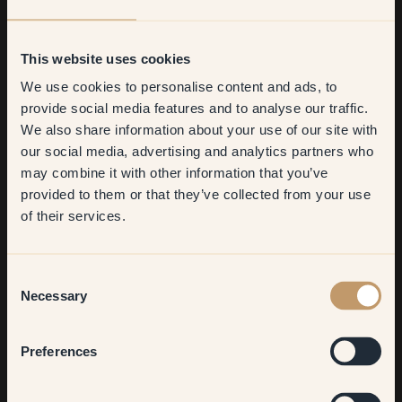
This website uses cookies
We use cookies to personalise content and ads, to
Get
10%
off your
provide social media features and to analyse our traffic.
We also share information about your use of our site with
first order
our social media, advertising and analytics partners who
may combine it with other information that you’ve
​But first, which room do you
provided to them or that they’ve collected from your use
want to transform?
of their services.
Living room
Consent
Necessary
Selection
Bedroom
Preferences
Kitchen & Dining