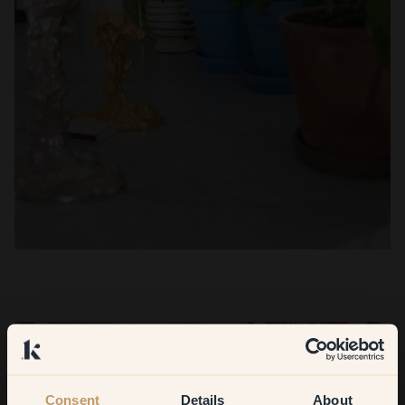
Consent
Details
About