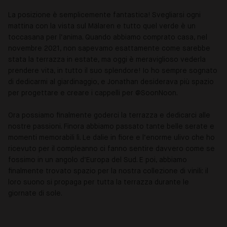
La posizione è semplicemente fantastica! Svegliarsi ogni
mattina con la vista sul Mälaren e tutto quel verde è un
toccasana per l’anima. Quando abbiamo comprato casa, nel
novembre 2021, non sapevamo esattamente come sarebbe
stata la terrazza in estate, ma oggi è meraviglioso vederla
prendere vita, in tutto il suo splendore! Io ho sempre sognato
di dedicarmi al giardinaggio, e Jonathan desiderava più spazio
per progettare e creare i cappelli per @SoonNoon.
Ora possiamo finalmente goderci la terrazza e dedicarci alle
nostre passioni. Finora abbiamo passato tante belle serate e
momenti memorabili lì. Le dalie in fiore e l’enorme ulivo che ho
ricevuto per il compleanno ci fanno sentire davvero come se
fossimo in un angolo d’Europa del Sud. E poi, abbiamo
finalmente trovato spazio per la nostra collezione di vinili: il
loro suono si propaga per tutta la terrazza durante le
giornate di sole.