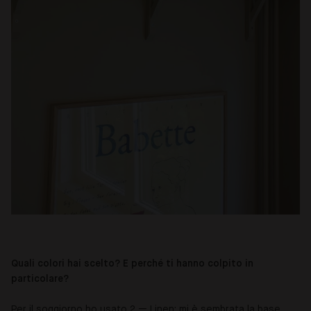
Quali colori hai scelto? E perché ti hanno colpito in
particolare?
Per il soggiorno ho usato 2 — Linen: mi è sembrata la base