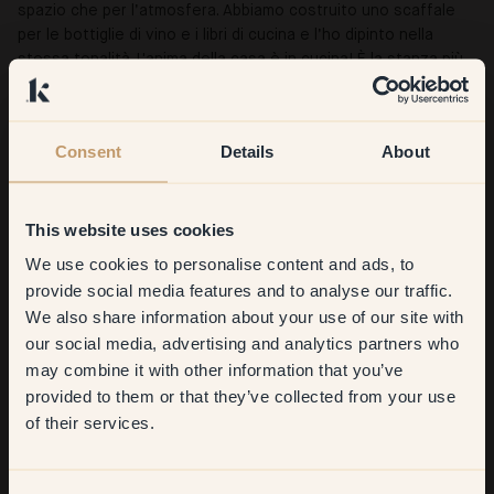
spazio che per l’atmosfera. Abbiamo costruito uno scaffale
per le bottiglie di vino e i libri di cucina e l’ho dipinto nella
stessa tonalità. L'anima della casa è in cucina! È la stanza più
importante della casa secondo me, il posto in cui tutti si
riuniscono per stare insieme.
Consent
Details
About
Che consiglio daresti a chi vuole ritinteggiare?
This website uses cookies
Prova più colori di quanti ne avevi previsti! Io ho ordinato 20
schede adesive prova da Klint e alla fine ho scelto tonalità
We use cookies to personalise content and ads, to
Get
10%
off your
completamente diverse da quelle che avevo in mente.
provide social media features and to analyse our traffic.
Conoscere bene lo spazio e avere il coraggio di ampliare i
We also share information about your use of our site with
first order
propri orizzonti cromatici fa davvero la differenza.
our social media, advertising and analytics partners who
may combine it with other information that you’ve
​But first, which room do you
provided to them or that they’ve collected from your use
want to transform?
of their services.
Risultati
Living room