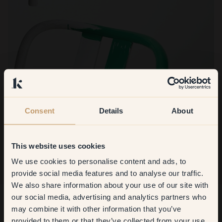
Consent
Details
About
This website uses cookies
We use cookies to personalise content and ads, to
Get
10%
off your
provide social media features and to analyse our traffic.
We also share information about your use of our site with
first order
our social media, advertising and analytics partners who
Start din farverejse
may combine it with other information that you’ve
​But first, which room do you
provided to them or that they’ve collected from your use