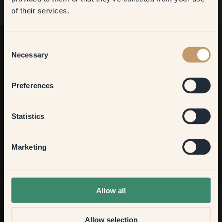
med vores prøveark.
want to transform?
of their services.
Living room
Consent
Necessary
Selection
Bedroom
Preferences
Kitchen & Dining
Statistics
Hallway
Marketing
None of the above
Allow all
Allow selection