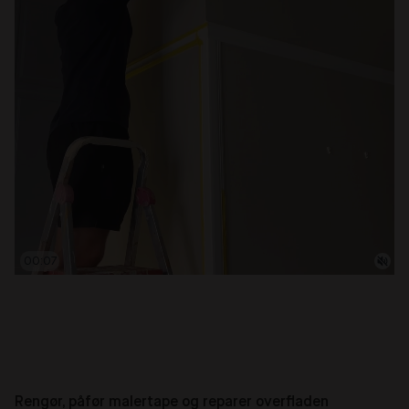
00:08
Rengør, påfør malertape og reparer overfladen