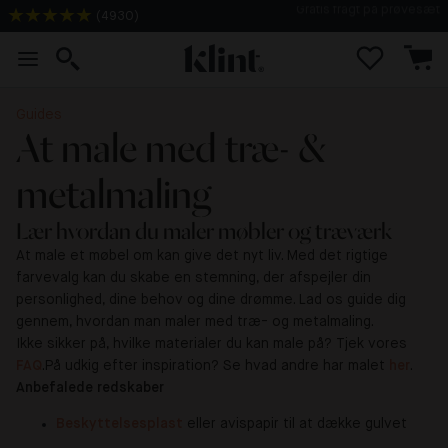
(
4930
)
2-3 dages levering
Guides
At male med træ- &
metalmaling
Lær hvordan du maler møbler og træværk
At male et møbel om kan give det nyt liv. Med det rigtige
farvevalg kan du skabe en stemning, der afspejler din
personlighed, dine behov og dine drømme. Lad os guide dig
gennem, hvordan man maler med træ- og metalmaling.
Ikke sikker på, hvilke materialer du kan male på? Tjek vores
FAQ
.
På udkig efter inspiration? Se hvad andre har malet
her
.
Anbefalede redskaber
Beskyttelsesplast
eller avispapir til at dække gulvet