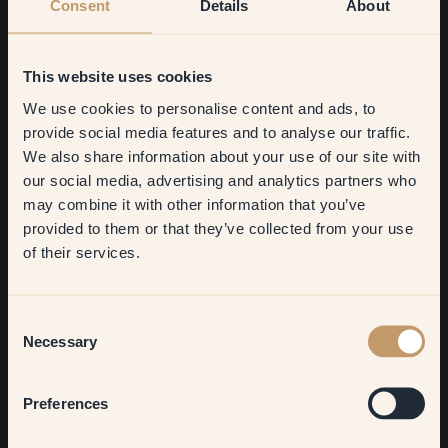
Consent
Details
About
This website uses cookies
We use cookies to personalise content and ads, to
Get
10%
off your
provide social media features and to analyse our traffic.
We also share information about your use of our site with
first order
our social media, advertising and analytics partners who
may combine it with other information that you’ve
​But first, which room do you
provided to them or that they’ve collected from your use
want to transform?
of their services.
Living room
Consent
Necessary
Selection
¡
Describe tu estilo decorativo en tres palabras!
Bedroom
Personal, escandinavo y acogedor.
Preferences