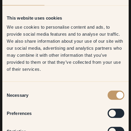
Seguir leyendo →
Seguir leyendo →
This website uses cookies
We use cookies to personalise content and ads, to
Get
10%
off your
provide social media features and to analyse our traffic.
We also share information about your use of our site with
first order
our social media, advertising and analytics partners who
may combine it with other information that you’ve
​But first, which room do you
provided to them or that they’ve collected from your use
want to transform?
of their services.
Living room
Consent
Necessary
Selection
Repinta tu hogar, 
Pinta tu casa de 
Bedroom
habitación tras 
beige, habitación 
Preferences
habitación
tras habitación
Kitchen & Dining
Seguir leyendo →
Seguir leyendo →