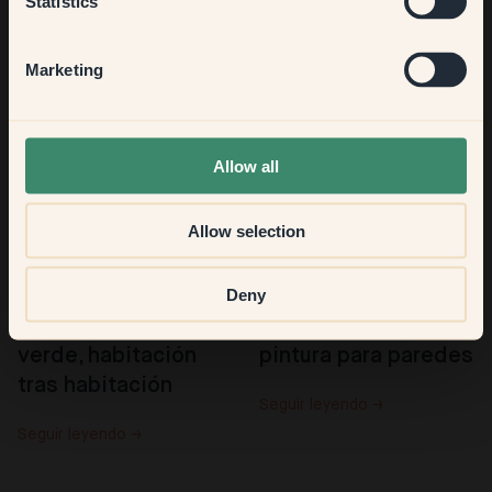
Statistics
Hallway
Marketing
None of the above
Allow all
Allow selection
Deny
Pinta tu casa de 
Acerca de nuestra 
verde, habitación 
pintura para paredes
tras habitación
Seguir leyendo →
Seguir leyendo →