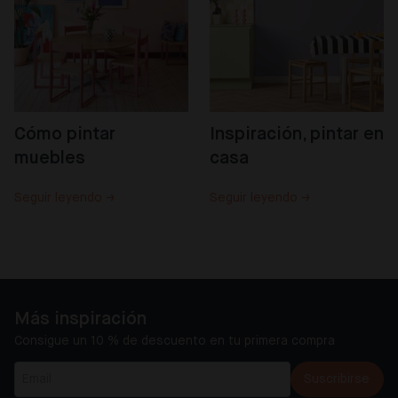
Cómo pintar 
Inspiración, pintar en 
muebles
casa
Seguir leyendo →
Seguir leyendo →
Más inspiración
Consigue un 10 % de descuento en tu primera compra
Suscribirse