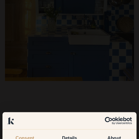
Consent
Details
About