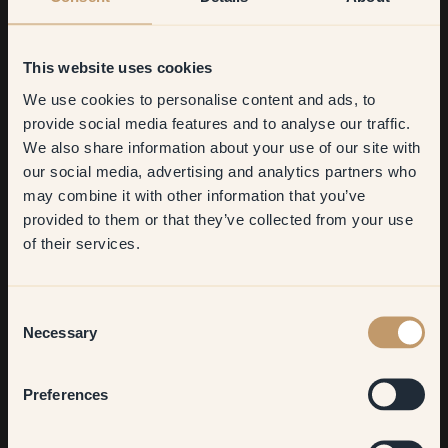
This website uses cookies
We use cookies to personalise content and ads, to
Get
10%
off your
provide social media features and to analyse our traffic.
We also share information about your use of our site with
first order
our social media, advertising and analytics partners who
may combine it with other information that you’ve
​But first, which room do you
provided to them or that they’ve collected from your use
want to transform?
of their services.
Living room
Consent
Necessary
Selection
Bedroom
Preferences
Kitchen & Dining