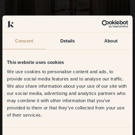
Consent
Details
About
This website uses cookies
We use cookies to personalise content and ads, to
Get
10%
off your
provide social media features and to analyse our traffic.
We also share information about your use of our site with
first order
our social media, advertising and analytics partners who
may combine it with other information that you’ve
​But first, which room do you
provided to them or that they’ve collected from your use
want to transform?
of their services.
¿Qué es lo que más te gusta?
¡Mis zócalos color rojo vino! Todas las personas que vienen a
Living room
visitarme hacen algún comentario al respecto. Más allá de si