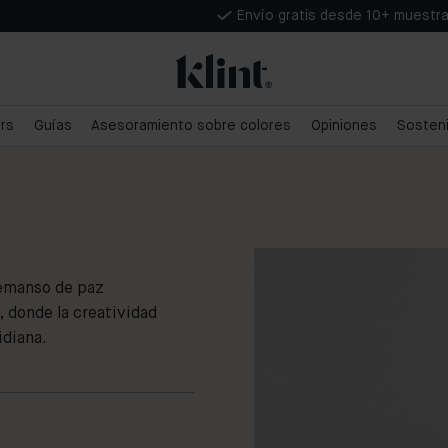
Envío gratis desde 10+ muestr
ars
Guías
Asesoramiento sobre colores
Opiniones
Sosteni
remanso de paz
donde la creatividad
idiana.