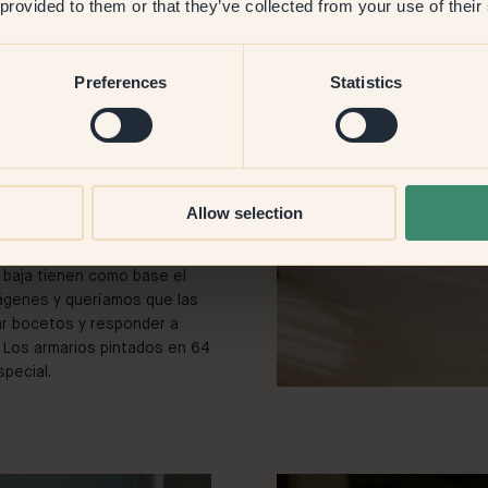
 provided to them or that they’ve collected from your use of their
mo espacio, un aire
auvignon, un tono más fresco
Preferences
Statistics
. Con el 139 — Tundra,
r nuestra pequeña
ara nuestro bebé, que llegará
 la hace no solo funcional,
Allow selection
 vez que la abrimos.
a baja tienen como base el
ágenes y queríamos que las
ar bocetos y responder a
 Los armarios pintados en 64
pecial.