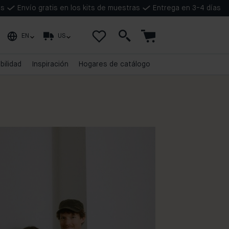
as
Envío gratis en los kits de muestras
Entrega en 3-4 días
EN
US
bilidad
Inspiración
Hogares de catálogo