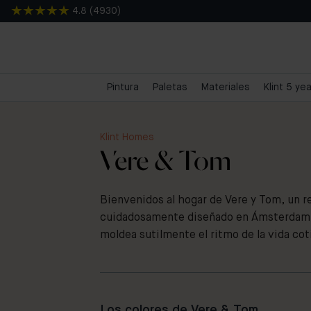
4.8
(
4930
)
Pintura
Paletas
Materiales
Klint 5 ye
Klint Homes
Vere & Tom
Bienvenidos al hogar de Vere y Tom, un 
cuidadosamente diseñado en Ámsterdam, 
moldea sutilmente el ritmo de la vida cot
Los colores de Vere & Tom