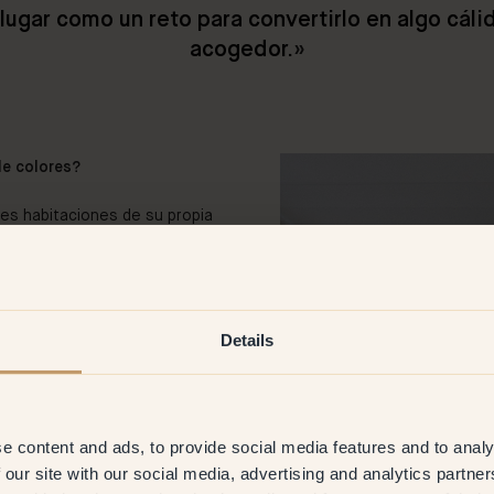
ugar como un reto para convertirlo en algo cálid
acogedor.
»
de colores?
es habitaciones de su propia
imos y trabajamos aquí, nos
a con diferentes funciones,
 juntos por primera vez.
n.
Details
llos?
z y comodidad posible, con 51
30 — Ladybug en la silla del
e content and ads, to provide social media features and to analy
 Klint ofrezca tanto laca
 our site with our social media, advertising and analytics partn
gar con pequeños detalles.