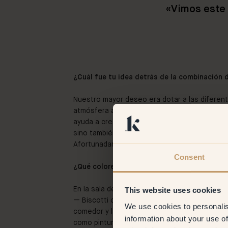
«
Vimos este l
¿Cuál fue tu idea detrás de la combinación 
Nuestro mayor deseo era dotar a las diferent
atmósfera a través del color. Como ambos viv
ayuda a crear esa distinción. No solo una cas
sino también un hogar que estábamos creando
Afortunadamente, nuestros deseos coincidía
Consent
¿Qué colores elegisteis y qué os atrajo de e
En la sala de estar queríamos la mayor calide
This website uses cookies
— Biscotti como base y pequeños toques de 1
We use cookies to personalis
comedor y la mesa auxiliar. Es una ventaja que
information about your use of
como pintura para paredes, ya que permite ju