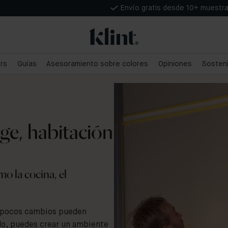
Envío gratis desde 10+ muestr
ars
Guías
Asesoramiento sobre colores
Opiniones
Sosteni
ige, habitación
o la cocina, el
o pocos cambios pueden
ado, puedes crear un ambiente