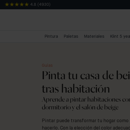
4.8
(
4930
)
Pintura
Paletas
Materiales
Klint 5 ye
Guías
Pinta tu casa de be
tras habitación
Aprende a pintar habitaciones com
dormitorio y el salón de beige
Pintar puede transformar tu hogar com
hacerlo. Con la elección del color adecu