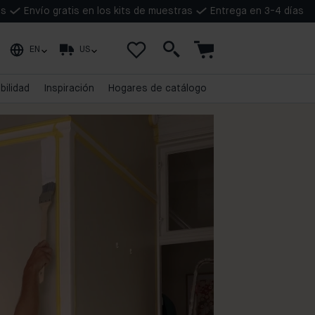
as
Envío gratis en los kits de muestras
Entrega en 3-4 días
EN
US
bilidad
Inspiración
Hogares de catálogo