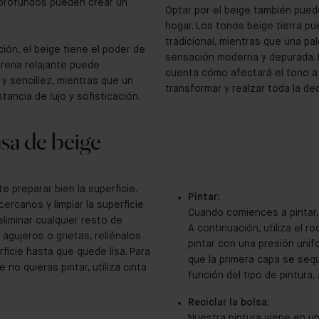
 profundos pueden crear un
Optar por el beige también pued
hogar. Los tonos beige tierra pu
tradicional, mientras que una p
ión, el beige tiene el poder de
sensación moderna y depurada. Po
arena relajante puede
cuenta cómo afectará el tono a
 sencillez, mientras que un
transformar y realzar toda la de
ancia de lujo y sofisticación.
asa de beige
e preparar bien la superficie.
Pintar:
 cercanos y limpiar la superficie
Cuando comiences a pintar,
liminar cualquier resto de
A continuación, utiliza el r
 agujeros o grietas, rellénalos
pintar con una presión unifo
erficie hasta que quede lisa. Para
que la primera capa se seq
no quieras pintar, utiliza cinta
función del tipo de pintura
Reciclar la bolsa:
Nuestra pintura viene en u