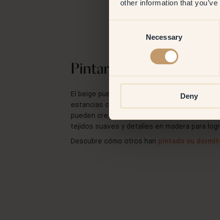
other information that you’ve
Consent
Necessary
Selection
Pintar el dormitorio de 
El beige puede crear una atmósfera relajante 
Deny
estancias como el dormitorio. Un beige marfil 
pueden crear un ambiente relajante perfecto
tejidos suaves y detalles en madera para log
Descubre cómo otros han
pintado su dormit