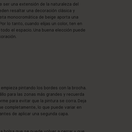
e ser una extensión de la naturaleza del
eden resaltar una decoración clásica y
aleta monocromática de beige aporta una
r lo tanto, cuando elijas un color, ten en
 todo el espacio. Una buena elección puede
coración.
 empieza pintando los bordes con la brocha.
odillo para las zonas más grandes y recuerda
rme para evitar que la pintura se corra. Deja
ue completamente, lo que puede variar en
, antes de aplicar una segunda capa.
na bolsa que se puede volver a cerrar y que