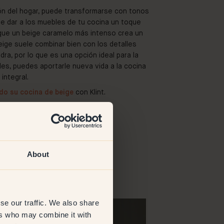
ón del hogar, puede transformarse con tonos
de dar a los muebles de tu cocina un toque
 que un beige caramelo más intenso crea un
eige suele combinar bien con los detalles
dra, por lo que es una opción ideal para la
les, puedes aportarle nueva vida a la cocina
integral.
do su cocina de beige
con Klint.
About
@annamartinajanina
se our traffic. We also share
ers who may combine it with