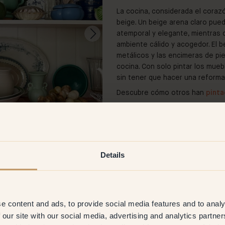
La cocina, considerada el coraz
beige. Un beige arena claro pue
atemporal y elegante, mientras
ambiente cálido y acogedor. El b
metálicos y las encimeras de pie
cocina. Con solo pintar los mueb
sin tener que hacer una reforma 
Descubre cómo otros han
pinta
Details
@annamartinajanina
e content and ads, to provide social media features and to analy
 our site with our social media, advertising and analytics partn