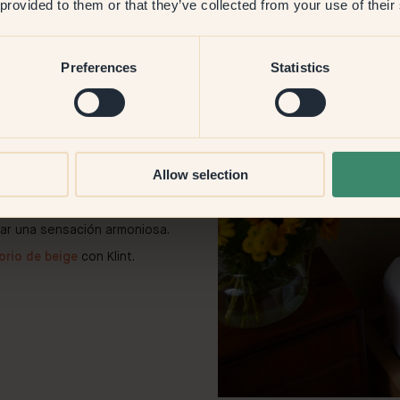
 provided to them or that they’ve collected from your use of their
Preferences
Statistics
beige
y neutra cuando se utiliza en
Allow selection
claro o un beige latte más cálido
 para descansar. Combínalos con
rar una sensación armoniosa.
orio de beige
con Klint.