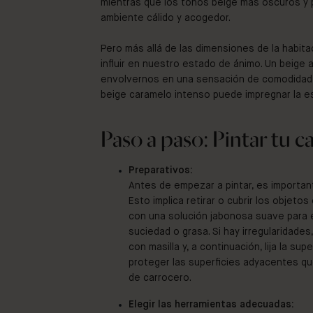
mientras que los tonos beige más oscuros y
ambiente cálido y acogedor.
Pero más allá de las dimensiones de la habitac
influir en nuestro estado de ánimo. Un beige 
envolvernos en una sensación de comodidad y
beige caramelo intenso puede impregnar la est
Paso a paso: Pintar tu c
Preparativos:
Antes de empezar a pintar, es important
Esto implica retirar o cubrir los objetos
con una solución jabonosa suave para e
suciedad o grasa. Si hay irregularidades,
con masilla y, a continuación, lija la sup
proteger las superficies adyacentes que 
de carrocero.
Elegir las herramientas adecuadas: