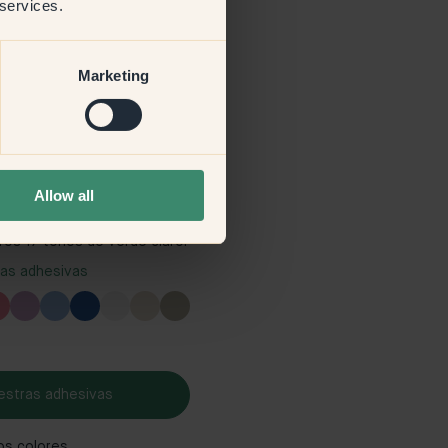
 services.
Marketing
Allow all
 claro
199.00 SEK
os 17 tonos de verde claro.
ras adhesivas
estras adhesivas
os colores