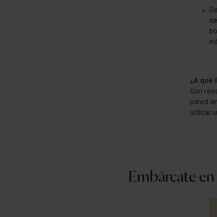
De
se
bo
má
¿A qué 
Con reco
pared an
utilizar
Embárcate en u