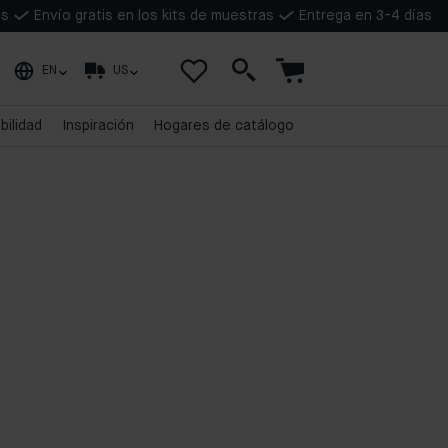
as
Envío gratis en los kits de muestras
Entrega en 3-4 días
EN
US
bilidad
Inspiración
Hogares de catálogo