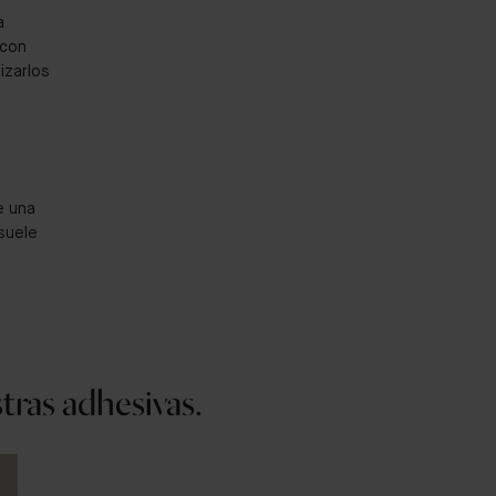
a
 con
izarlos
e una
 suele
tras adhesivas.