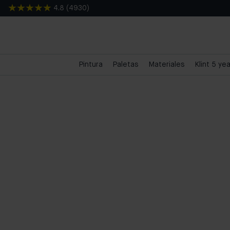
4.8
(
4930
)
Pintura
Paletas
Materiales
Klint 5 ye