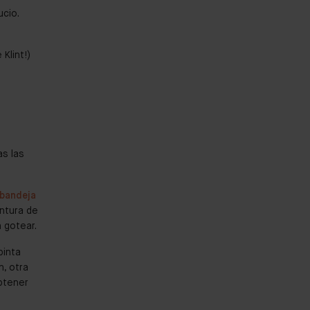
ucio.
Klint!)
as las
bandeja
intura de
 gotear.
pinta
n, otra
obtener