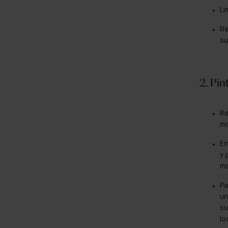
Li
Re
su
2. Pin
Re
mo
Em
y 
ma
Pa
un
su
lo