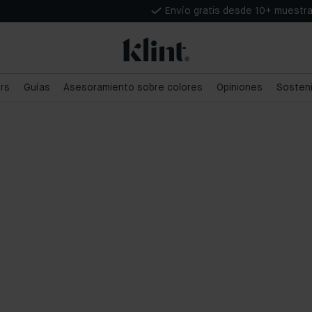
Envío gratis desde 10+ muestr
ars
Guías
Asesoramiento sobre colores
Opiniones
Sosteni
Pintar techos