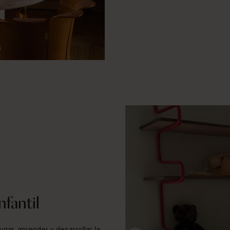
@lettavtrykk
nfantil