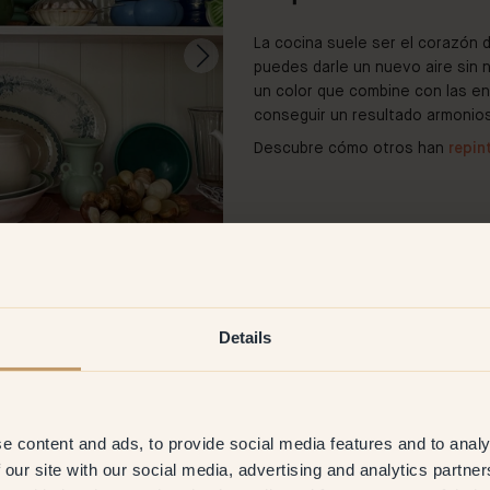
La cocina suele ser el corazón de
puedes darle un nuevo aire sin n
un color que combine con las e
conseguir un resultado armonio
Descubre cómo otros han
repin
Details
@fridaiskogen
e content and ads, to provide social media features and to analy
 our site with our social media, advertising and analytics partn