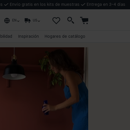
as
Envío gratis en los kits de muestras
Entrega en 3-4 días
EN
US
bilidad
Inspiración
Hogares de catálogo