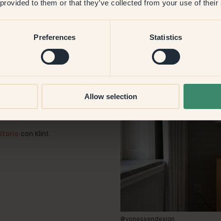
 provided to them or that they’ve collected from your use of their
Preferences
Statistics
 descansar y recuperarte. Los
Allow selection
ear un ambiente relajante,
 infundirle energía a la
itorio
con Klint.
@vonessendesign