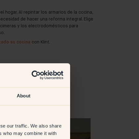
l hogar. Al repintar los armarios de la cocina,
ecesidad de hacer una reforma integral. Elige
ncimeras y los electrodomésticos para
so.
tado su cocina
con Klint.
About
@carolineizabella
se our traffic. We also share
ers who may combine it with