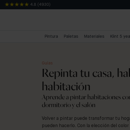
4.8
(
4930
)
Pintura
Paletas
Materiales
Klint 5 ye
Guías
Repinta tu casa, ha
habitación
Aprende a pintar habitaciones com
dormitorio y el salón
Volver a pintar puede transformar tu h
pueden hacerlo. Con la elección del colo