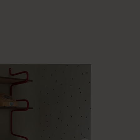
@junik