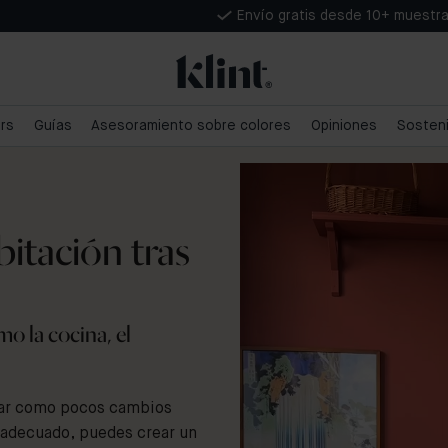
Envío gratis desde 10+ muestr
ars
Guías
Asesoramiento sobre colores
Opiniones
Sosteni
bitación tras
o la cocina, el
ogar como pocos cambios
r adecuado, puedes crear un