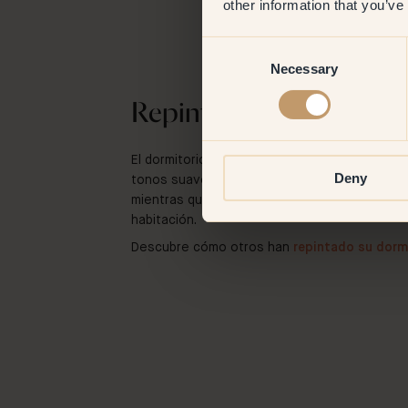
other information that you’ve
Consent
Necessary
Selection
Repintar el dormitorio
El dormitorio es tu santuario, un lugar donde
Deny
tonos suaves y relajantes pueden ayudar a cr
mientras que los colores más atrevidos pueden
habitación.
Descubre cómo otros han
repintado su dorm
@maitefonseca