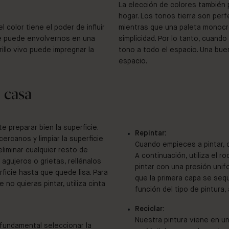
La elección de colores también 
hogar. Los tonos tierra son perfe
l color tiene el poder de influir
mientras que una paleta monocr
te puede envolvernos en una
simplicidad. Por lo tanto, cuando
illo vivo puede impregnar la
tono a todo el espacio. Una bue
espacio.
 casa
e preparar bien la superficie.
Repintar:
 cercanos y limpiar la superficie
Cuando empieces a pintar, 
liminar cualquier resto de
A continuación, utiliza el r
 agujeros o grietas, rellénalos
pintar con una presión unifo
erficie hasta que quede lisa. Para
que la primera capa se seq
no quieras pintar, utiliza cinta
función del tipo de pintura
Reciclar:
Nuestra pintura viene en u
s fundamental seleccionar la