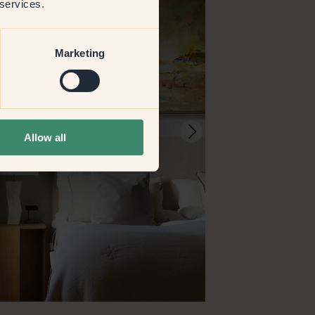
 services.
Marketing
Allow all
@miriamadolfsson