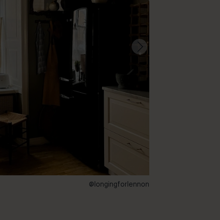
@longingforlennon
53 – Tapenade