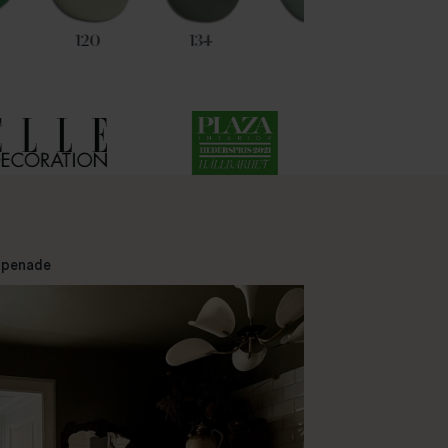
120
134
17
11
apenade