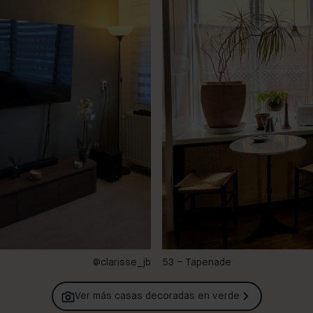
@clarisse_jb
53 – Tapenade
Ver más casas decoradas en
verde