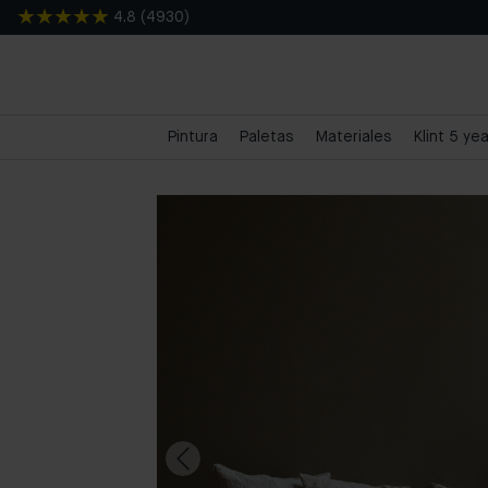
4.8
(
4930
)
Pintura
Paletas
Materiales
Klint 5 ye