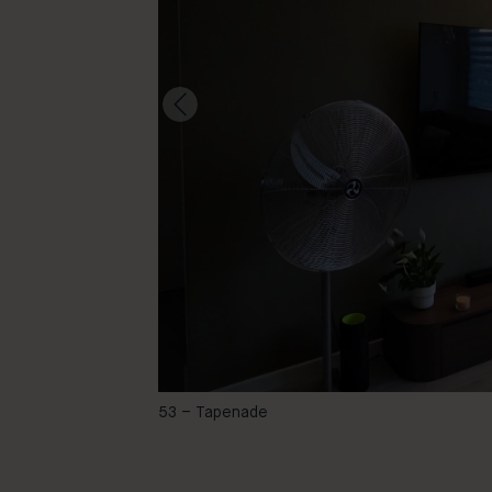
@clarisse_jb
53 – Tapenade