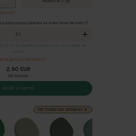
Muestra (1 dl)
esivas?
 La pintura para paredes es mate (nivel de brillo 7).
2
L
ra 8-12 m² de superficie pintada con dos capas de
pintura
nta pintura necesito?
2.90 EUR
IVA incluido
Añadir al carrito
Ver todas las similares
Popul