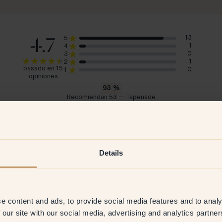
4.7
13
5
1
4
0
3
1
2
basado en 15
0
1
opiniones
93
%
Recomiendan 53 — Tapenade
Linda
Lou
Suecia
Sue
2023
Cliente verificado
10 Mar 2026
C
Details
e content and ads, to provide social media features and to analy
 our site with our social media, advertising and analytics partn