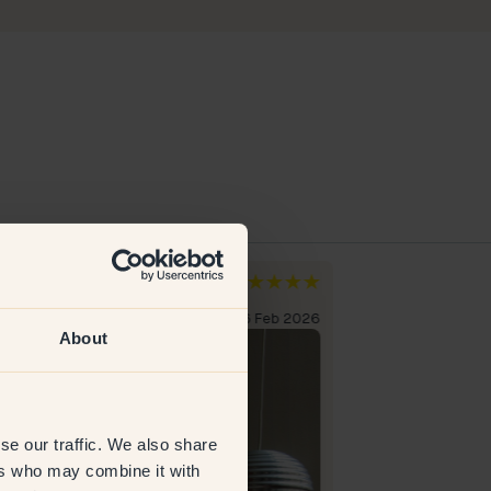
isa
Khalid
cia
Países Bajos
liente verificado
6 Feb 2026
Cliente verificad
About
se our traffic. We also share
ers who may combine it with