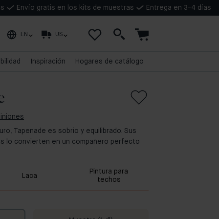
as
Envío gratis en los kits de muestras
Entrega en 3-4 días
EN
US
bilidad
Inspiración
Hogares de catálogo
e
piniones
curo, Tapenade es sobrio y equilibrado. Sus
es lo convierten en un compañero perfecto
Pintura para
Laca
techos