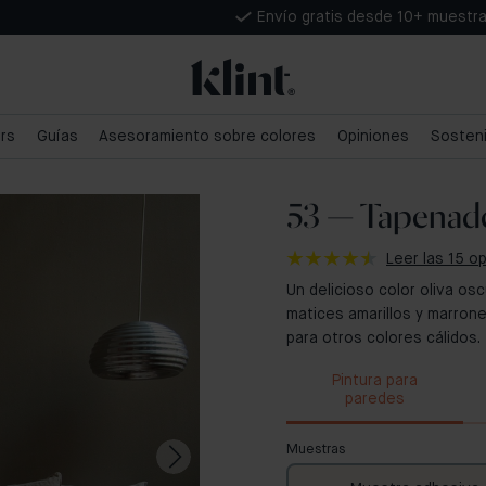
Envío gratis desde 10+ muestr
ars
Guías
Asesoramiento sobre colores
Opiniones
Sosteni
53 — Tapenad
Leer las 15 o
Un delicioso color oliva os
matices amarillos y marron
para otros colores cálidos.
Pintura para
paredes
Muestras