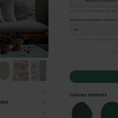
Muestra adhesiva
¿Qué son las muestras adh
Pintura para paredes interiores.
2
litros son suficientes pa
¿Cuá
Colores similares
edes
Popular