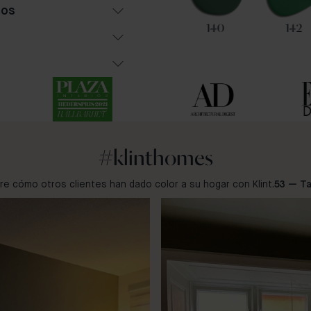
hos
91
31
140
142
#klinthomes
e cómo otros clientes han dado color a su hogar con Klint.
53 — T