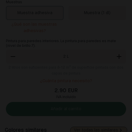
Muestras
Muestra adhesiva
Muestra (1 dl)
¿Qué son las muestras 
adhesivas?
Pintura para paredes interiores. La pintura para paredes es mate
(nivel de brillo 7).
2
L
2
litros son suficientes para 8-12 m² de superficie pintada con dos
capas de pintura
¿Cuánta pintura necesito?
2.90 EUR
IVA incluido
Añadir al carrito
Colores similares
Ver todas las similares