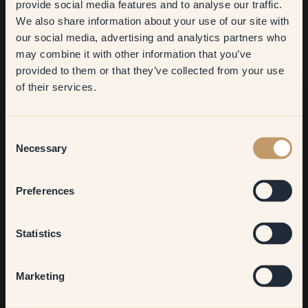
Get
10%
off your
provide social media features and to analyse our traffic.
Ágil y rápido
We also share information about your use of our site with
first order
our social media, advertising and analytics partners who
may combine it with other information that you’ve
​But first, which room do you
provided to them or that they’ve collected from your use
want to transform?
of their services.
Living room
Consent
¿Buscas más inspiración?
Necessary
Selection
¡Bienvenido a nuestro radiante mundo de colores! Disfruta de
consejos útiles, ideas inspiradoras y de un 10 % de
Bedroom
descuento en tu próximo pedido.
Preferences
Kitchen & Dining
Statistics
Suscribirse
Hallway
Marketing