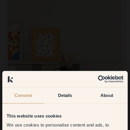
Consent
Details
About
Imagen del producto
This website uses cookies
Pintar con:
55 — The Greige
Increíble en todos los sentidos
We use cookies to personalise content and ads, to
Comprar en Klint: