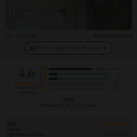
55 – The Greige
@matildaarlestrand
Ver más casas decoradas en
gris
4.6
5
5
1
4
1
3
0
2
basado en 7
0
1
opiniones
85
%
Recomiendan 55 — The Greige
Erik J
Suecia
Cliente verificado
22 Mar 2026