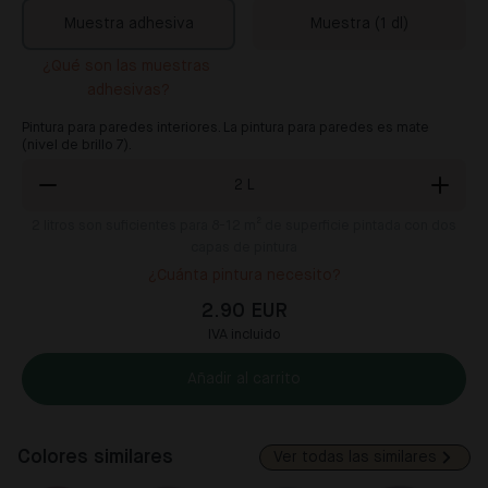
Muestra adhesiva
Muestra (1 dl)
¿Qué son las muestras 
adhesivas?
Pintura para paredes interiores. La pintura para paredes es mate
(nivel de brillo 7).
2
L
2
litros son suficientes para 8-12 m² de superficie pintada con dos
capas de pintura
¿Cuánta pintura necesito?
2.90 EUR
IVA incluido
Añadir al carrito
Colores similares
Ver todas las similares