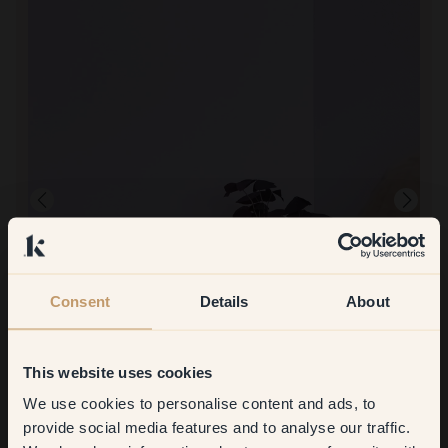
Consent
Details
About
Imagen del producto
This website uses cookies
Pintar con:
58 — Viola
Habitación de la hija
We use cookies to personalise content and ads, to
Get
10%
off your
Comprar en Klint:
provide social media features and to analyse our traffic.
Genial, gran color