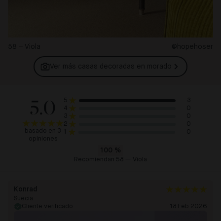
58 – Viola
@hopehoser
Ver más casas decoradas en
morado
5.0
3
5
0
4
0
3
0
2
basado en 3
0
1
opiniones
100
%
Recomiendan 58 — Viola
Konrad
Suecia
Cliente verificado
18 Feb 2026