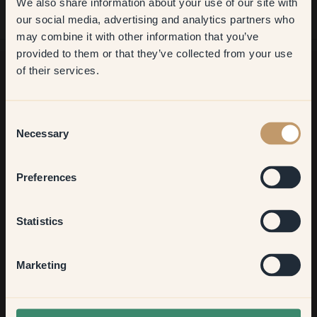
We also share information about your use of our site with
first order
our social media, advertising and analytics partners who
may combine it with other information that you’ve
​But first, which room do you
provided to them or that they’ve collected from your use
want to transform?
of their services.
¿Buscas más inspiración?
Living room
Consent
¡Bienvenido a nuestro radiante mundo de colores! Disfruta de
Necessary
consejos útiles, ideas inspiradoras y de un 10 % de
Selection
descuento en tu próximo pedido.
Bedroom
Preferences
Kitchen & Dining
Statistics
Suscribirse
Hallway
Marketing
None of the above