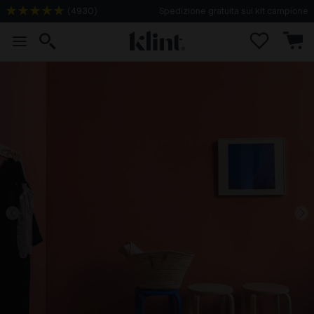
(
4930
)
Spedizione gratuita sui kit campione