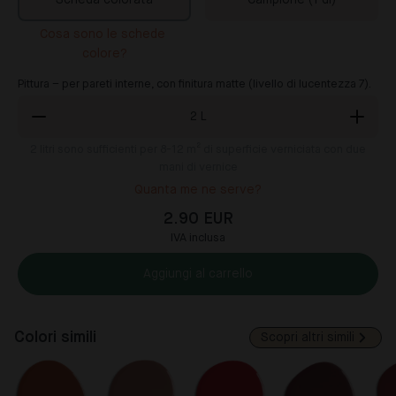
Scheda colorata
Campione (1 dl)
Cosa sono le schede 
colore?
Pittura – per pareti interne, con finitura matte (livello di lucentezza 7).
2
L
2
litri sono sufficienti per 8-12 m² di superficie verniciata con due
mani di vernice
Quanta me ne serve?
2.90 EUR
IVA inclusa
Aggiungi al carrello
Colori simili
Scopri altri simili