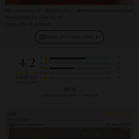
46 – Cayenne, 47 – Aperitif, 54 –
@hemmahosjessicahallback
Maraschino, 59 – Parfait, 63 –
Dingo, 70 – Sun Room
Scopri altre case
rosso
4.2
3
5
0
4
2
3
0
2
basato su 5
0
1
recensioni
60
%
consiglierebbe 46 — Cayenne
Lily
Paesi Bassi
Cliente verificato
23 Aug 2025