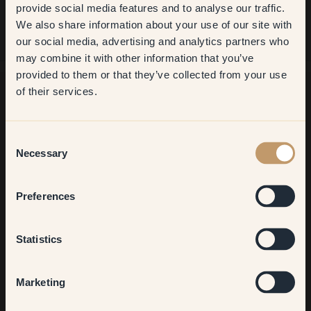
Get
10%
off your
Facile! Ho adorato usare i colori campione per decidere quale
provide social media features and to analyse our traffic.
colore volevo usare per la cameretta. Ordinare è stato semplice e
We also share information about your use of our site with
first order
la consegna è stata veloce. Il colore corrisponde esattamente al
campione!
our social media, advertising and analytics partners who
may combine it with other information that you’ve
​But first, which room do you
provided to them or that they’ve collected from your use
want to transform?
of their services.
Ancora in cerca di ispirazione?
Living room
Consent
Vi diamo il benvenuto nel nostro mondo di colori brillanti!
Necessary
Trova consigli utili, idee creative e ricevi il 10% di sconto sul
Selection
tuo prossimo ordine.
Bedroom
Preferences
Kitchen & Dining
Statistics
Iscriviti
Hallway
Marketing