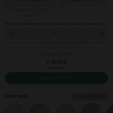
Scheda colorata
Campione (1 dl)
Cosa sono le schede 
colore?
Pittura – per pareti interne, con finitura matte (livello di lucentezza 7).
2
L
2
litri sono sufficienti per 8-12 m² di superficie verniciata con due
mani di vernice
Quanta me ne serve?
2.90 EUR
IVA inclusa
Aggiungi al carrello
Colori simili
Scopri altri simili