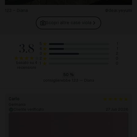
123 – Diana
@dear.yeyumi
Scopri altre case
viola
3.8
1
5
1
4
2
3
0
2
basato su 4
0
1
recensioni
50
%
consiglierebbe 123 — Diana
Carlo
Germania
Cliente verificato
27 Jun 2026