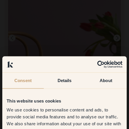
Consent
Details
About
Immagine del prodotto
Per dipingere con:
123 — Diana
Per acquistare da Klint:
This website uses cookies
Colore molto bello, buona copertura
We use cookies to personalise content and ads, to
Get
10%
off your
provide social media features and to analyse our traffic.
We also share information about your use of our site with
first order