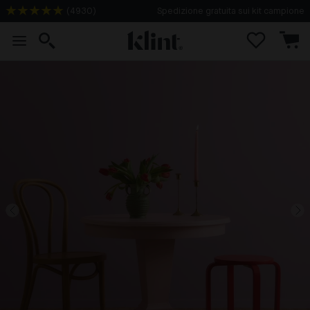
(
4930
)
Spedizione gratuita sui kit campione