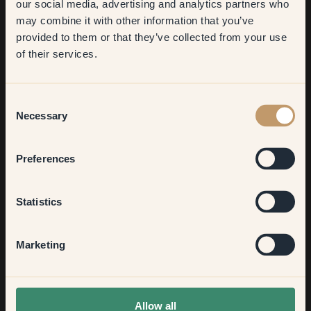
our social media, advertising and analytics partners who
may combine it with other information that you’ve
​But first, which room do you
provided to them or that they’ve collected from your use
want to transform?
Ancora in cerca di ispirazione?
of their services.
Vi diamo il benvenuto nel nostro mondo di colori brillanti!
Trova consigli utili, idee creative e ricevi il 10% di sconto sul
Living room
tuo prossimo ordine.
Consent
Necessary
Selection
Bedroom
Preferences
Iscriviti
Kitchen & Dining
Statistics
Hallway
Marketing
None of the above
Allow all