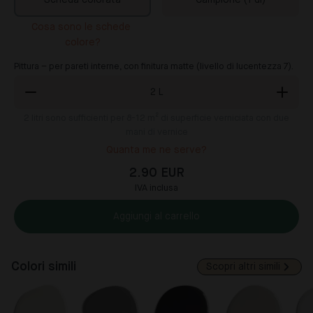
Scheda colorata
Campione (1 dl)
Cosa sono le schede 
colore?
Pittura – per pareti interne, con finitura matte (livello di lucentezza 7).
2
L
2
litri sono sufficienti per 8-12 m² di superficie verniciata con due
mani di vernice
Quanta me ne serve?
2.90 EUR
IVA inclusa
Aggiungi al carrello
Colori simili
Scopri altri simili