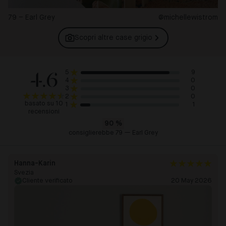
79 – Earl Grey
@michellewistrom
Scopri altre case
grigio
4.6
9
5
0
4
0
3
0
2
basato su 10
1
1
recensioni
90
%
consiglierebbe 79 — Earl Grey
Hanna-Karin
Svezia
Cliente verificato
20 May 2026