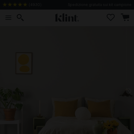
(
4930
)
Spedizione gratuita sui kit campione