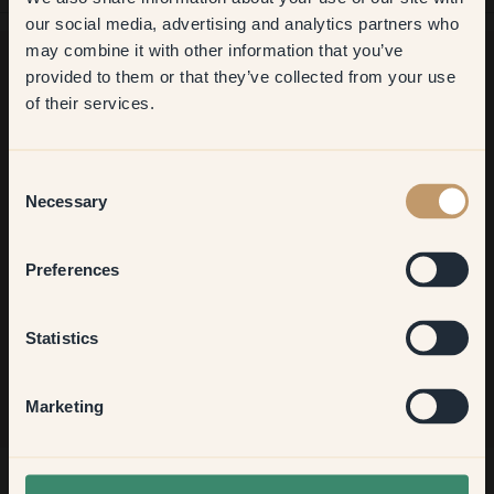
first order
our social media, advertising and analytics partners who
may combine it with other information that you’ve
​But first, which room do you
provided to them or that they’ve collected from your use
want to transform?
of their services.
Ancora in cerca di ispirazione?
Vi diamo il benvenuto nel nostro mondo di colori brillanti!
Living room
Trova consigli utili, idee creative e ricevi il 10% di sconto sul
Consent
tuo prossimo ordine.
Necessary
Selection
Bedroom
Preferences
Iscriviti
Kitchen & Dining
Statistics
Hallway
Marketing
None of the above