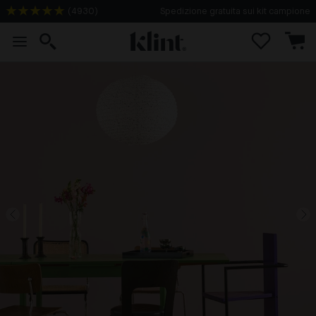
(
4930
)
Spedizione gratuita sui kit campione