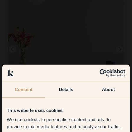
Consent
Details
About
Immagine del prodotto
Per dipingere con:
78 — Mon Chéri
Super facile, bastava uno strato!
This website uses cookies
Per acquistare da Klint:
Consegna così veloce e sacchetti super pratici per il colore!!
We use cookies to personalise content and ads, to
Get
10%
off your
provide social media features and to analyse our traffic.