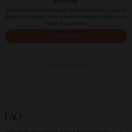
Viola Hill
Benvenuti nella casa di famiglia di Viola a Västertorp, a sud di
Söder, le cui tonalità chiare creano un'atmosfera calda, senza
tempo e scandinava
Scopri di più
Leggi tutti gli articoli
FAQ
Per qualsiasi altra domanda, siamo a disposizione via
chat
o