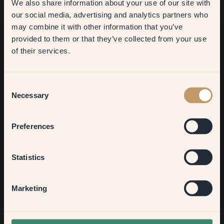
We also share information about your use of our site with
first order
our social media, advertising and analytics partners who
may combine it with other information that you’ve
​But first, which room do you
provided to them or that they’ve collected from your use
want to transform?
of their services.
Ancora in cerca di ispirazione?
Vi diamo il benvenuto nel nostro mondo di colori brillanti!
Living room
Trova consigli utili, idee creative e ricevi il 10% di sconto sul
Consent
tuo prossimo ordine.
Necessary
Selection
Bedroom
Preferences
Iscriviti
Kitchen & Dining
Statistics
Hallway
Marketing
None of the above