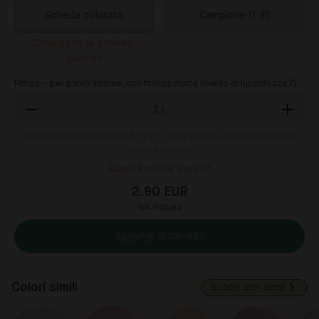
Scheda colorata
Campione (1 dl)
Cosa sono le schede 
colore?
Pittura – per pareti interne, con finitura matte (livello di lucentezza 7).
2
L
2
litri sono sufficienti per 8-12 m² di superficie verniciata con due
mani di vernice
Quanta me ne serve?
2.90 EUR
IVA inclusa
Aggiungi al carrello
Colori simili
Scopri altri simili