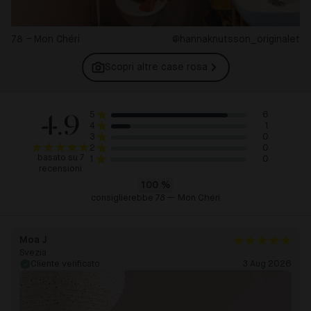
78 – Mon Chéri
@hannaknutsson_originalet
Scopri altre case
rosa
4.9
6
5
1
4
0
3
0
2
basato su 7
0
1
recensioni
100
%
consiglierebbe 78 — Mon Chéri
Moa J
Svezia
Cliente verificato
3 Aug 2026