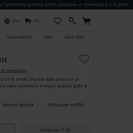
Spedizione gratuita sui kit campione
Consegna in 3-4 giorni
EN
US
Sostenibilità
Idee
Case Klint
om
 10 recensioni
zio tra le tende sfiorate dalla brezza e un
sul caldo pavimento in legno: questo giallo è
Vernice laccata
Pittura per soffitti
Campione (1 dl)