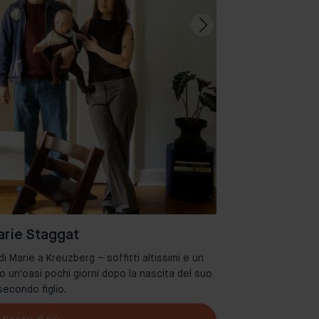
rie Staggat
 Marie a Kreuzberg – soffitti altissimi e un
Benvenuti nel de
o un'oasi pochi giorni dopo la nascita del suo
secondo figlio.