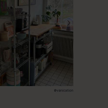
@vanication
70 – Sun Room