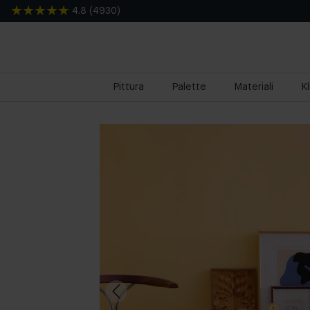
4.8
(
4930
)
Pittura
Palette
Materiali
K