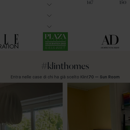
32
63
147
150
#klinthomes
Entra nelle case di chi ha già scelto Klint
70 — Sun Room