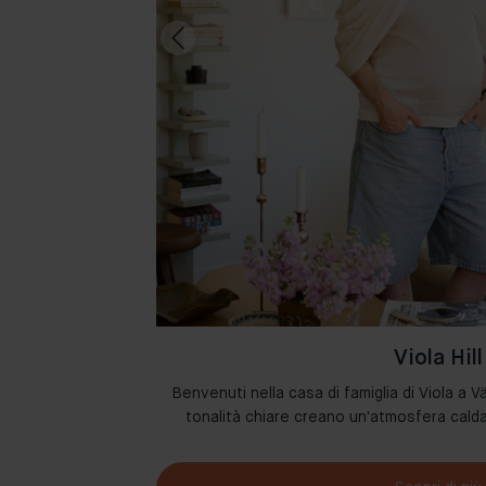
Viola Hill
 i loro spazi con i
Benvenuti nella casa di famiglia di Viola a Vä
etto d’arredo.
tonalità chiare creano un'atmosfera cal