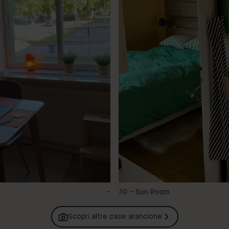
-
70 – Sun Room
Scopri altre case
arancione