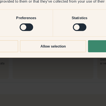
 provided to them or that they’ve collected from your use of their
Preferences
Statistics
Immagine del prodotto
Per dipingere con:
70 — Sun Room
Per
Allow selection
e
Non ancora fatto.
Semp
Per acquistare da Klint:
Per
È stata un arricchimento.
Non 
Geni
uata
si v