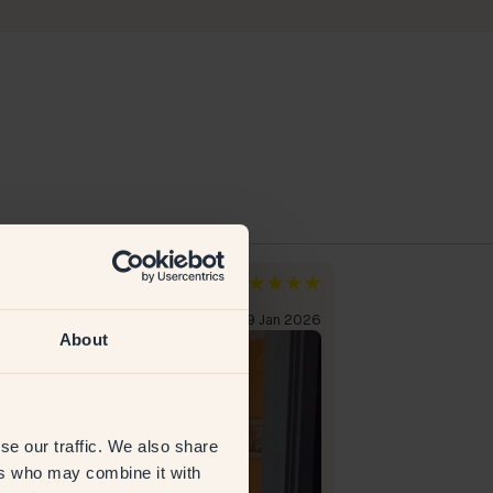
ma C
Kari A
zia
Norvegia
liente verificato
29 Jan 2026
Cliente verificato
About
se our traffic. We also share
ers who may combine it with