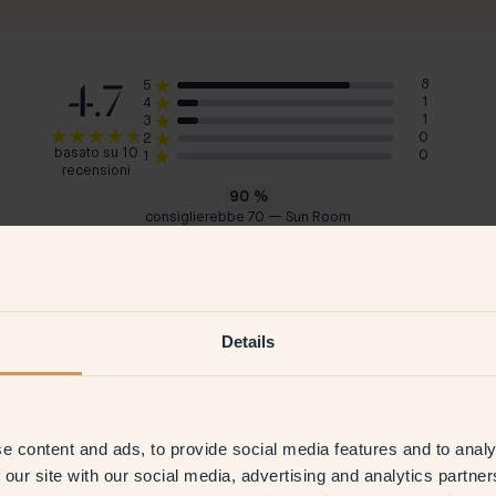
4.7
8
5
1
4
1
3
0
2
basato su 10
0
1
recensioni
90
%
consiglierebbe 70 — Sun Room
Dietrich
Em
Germania
Sve
2026
Cliente verificato
8 Mar 2026
C
Details
e content and ads, to provide social media features and to analy
 our site with our social media, advertising and analytics partn