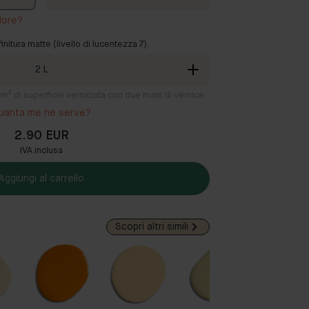
lore?
finitura matte (livello di lucentezza 7).
2
L
12 m² di superficie verniciata con due mani di vernice
uanta me ne serve?
2.90 EUR
IVA inclusa
Aggiungi al carrello
Scopri altri simili