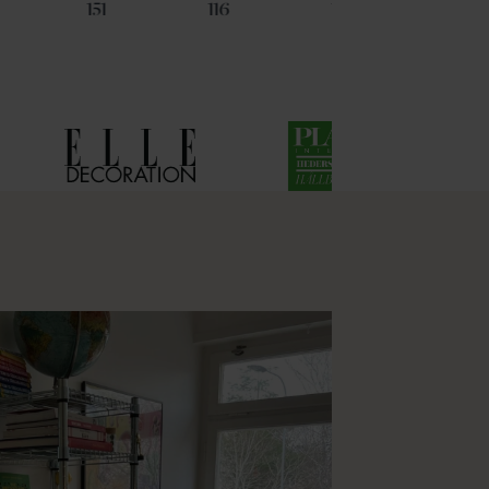
151
116
133
48