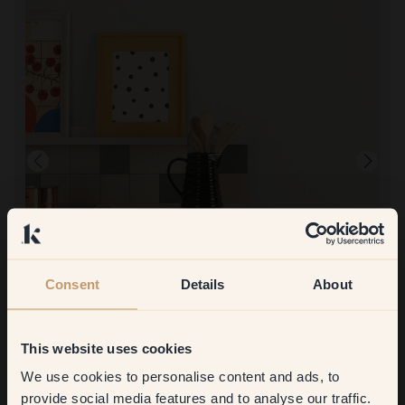
Consent
Details
About
Immagine del prodotto
Per dipingere con:
55 — The Greige
Fantastico in tutti i sensi
Per acquistare da Klint:
This website uses cookies
Veloce e fluido
We use cookies to personalise content and ads, to
Get
10%
off your
provide social media features and to analyse our traffic.