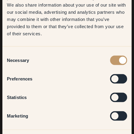
We also share information about your use of our site with
first order
our social media, advertising and analytics partners who
may combine it with other information that you’ve
​But first, which room do you
provided to them or that they’ve collected from your use
want to transform?
of their services.
Ancora in cerca di ispirazione?
Vi diamo il benvenuto nel nostro mondo di colori brillanti!
Living room
Consent
Trova consigli utili, idee creative e ricevi il 10% di sconto sul
Necessary
Selection
tuo prossimo ordine.
Bedroom
Preferences
Kitchen & Dining
Iscriviti
Statistics
Hallway
Marketing