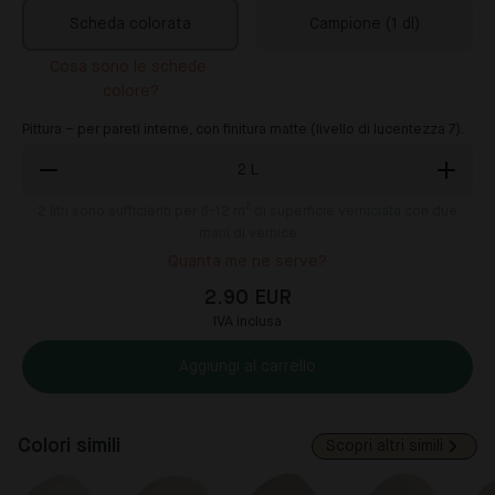
Scheda colorata
Campione (1 dl)
Cosa sono le schede 
colore?
Pittura – per pareti interne, con finitura matte (livello di lucentezza 7).
2
L
2
litri sono sufficienti per 8-12 m² di superficie verniciata con due
mani di vernice
Quanta me ne serve?
2.90 EUR
IVA inclusa
Aggiungi al carrello
Colori simili
Scopri altri simili