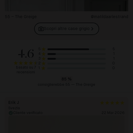
55 – The Greige
@matildaarlestrand
Scopri altre case
grigio
4.6
5
5
1
4
1
3
0
2
basato su 7
0
1
recensioni
85
%
consiglierebbe 55 — The Greige
Erik J
Svezia
Cliente verificato
22 Mar 2026