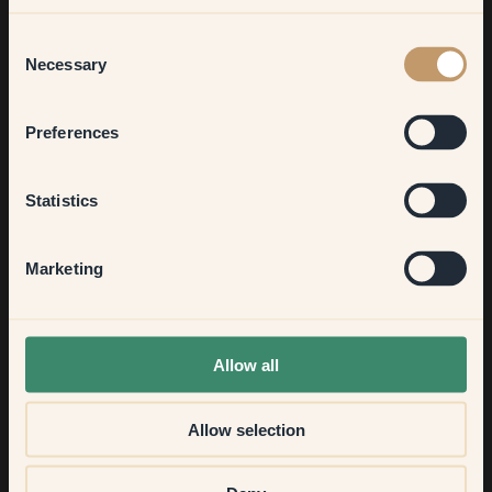
Living room
Consent
Necessary
Selection
00:01
Bedroom
Preferences
Een verpakking met minder materiaalverbruik die
gemakkelijk te sorteren is.
Kitchen & Dining
Statistics
Onze verpakking is gemakkelijk uit te gieten,
gemakkelijk te hersluiten, en kan direct worden
gerecycled wanneer deze leeg is.
Hallway
Marketing
None of the above
Allow all
Allow selection