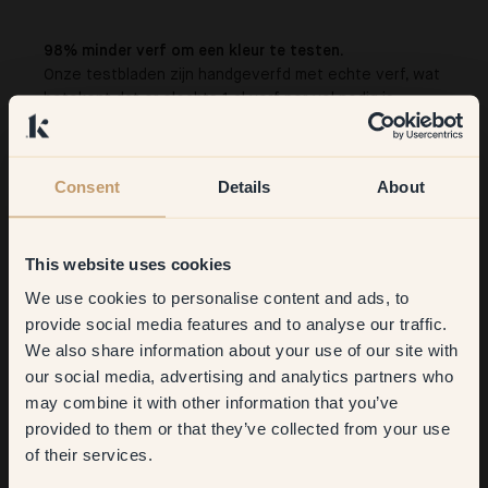
98% minder verf om een kleur te testen.
Onze testbladen zijn handgeverfd met echte verf, wat
betekent dat er slechts 1 cl verf per vel nodig is.
Vergeleken met een 50 cl testblik, betekent dit een
besparing van 98% verf, voor elke kleur die je test.
Consent
Details
About
This website uses cookies
We use cookies to personalise content and ads, to
Get
10%
off your
provide social media features and to analyse our traffic.
We also share information about your use of our site with
first order
our social media, advertising and analytics partners who
may combine it with other information that you’ve
​But first, which room do you
provided to them or that they’ve collected from your use
want to transform?
of their services.