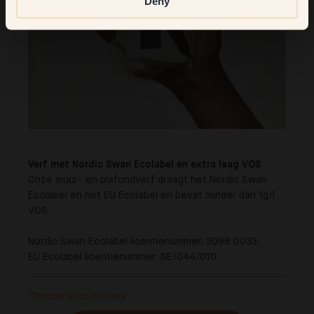
Deny
Verf met Nordic Swan Ecolabel en extra laag VOS
Onze muur- en plafondverf draagt het Nordic Swan
Ecolabel en het EU Ecolabel en bevat minder dan 1g/l
VOS.
Nordic Swan Ecolabel licentienummer: 3096 0033.
EU Ecolabel licentienummer: SE/044/010
Choose your colours