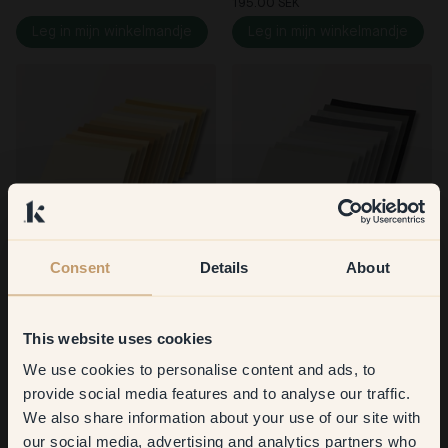
195.00 SEK
Leg in mijn winkelmandje
Leg in mijn winkelmandje
Consent
Details
About
Proefpakket: Geel
Proefpakket: Grijs
179.00 SEK
135.00 SEK
Leg in mijn winkelmandje
Leg in mijn winkelmandje
This website uses cookies
We use cookies to personalise content and ads, to
Get
10%
off your
provide social media features and to analyse our traffic.
Bekijk al onze paletten
We also share information about your use of our site with
first order
our social media, advertising and analytics partners who