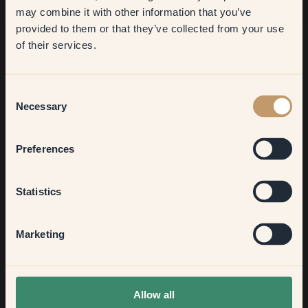
may combine it with other information that you’ve
​But first, which room do you
provided to them or that they’ve collected from your use
want to transform?
of their services.
Living room
Consent
Necessary
Selection
Bedroom
Preferences
Kitchen & Dining
Statistics
Hallway
Marketing
None of the above
Allow all