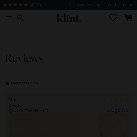
Gratis verzending bij proefpakketten
(
4930
)
Reviews
Laat filters zien
Moa J
Zweden
Geverifieerde klant
3 Aug 2026