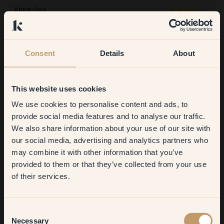
Anne-lina
Duitsland
Geverifieerde klant
27 Jul 2026
Consent
Details
About
114 — Aloha
This website uses cookies
We use cookies to personalise content and ads, to
Get
10%
off your
provide social media features and to analyse our traffic.
We also share information about your use of our site with
first order
our social media, advertising and analytics partners who
may combine it with other information that you’ve
​But first, which room do you
provided to them or that they’ve collected from your use
want to transform?
of their services.
Om mee te verven:
114 — Aloha
Geweldige kleur en zeer dekkend. Schaduw precies zoals op de
foto's
Living room
Bestellen bij Klint:
Consent
Ik vind de kleurstickers en de verf in zakken super handig! Helaas
Necessary
Selection