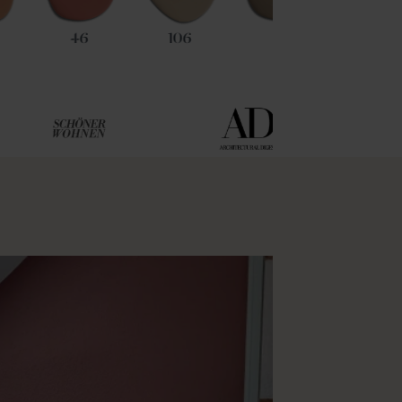
46
106
45
21