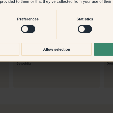
 provided to them or that they’ve collected from your use of their
Preferences
Statistics
Productafbeelding
Allow selection
Om mee te verven:
118 — Clay
Om 
Eenvoudig en dekt goed!
Dec
Bestellen bij Klint:
Best
Geweldig!
Gema