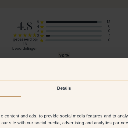
4.8
12
5
0
4
0
3
1
2
gebaseerd op
0
1
13
beoordelingen
92
%
zouden 118 — Clay aanraden
Kristina A
Silj
Zweden
Den
Details
2026
Geverifieerde klant
22 Jun 2026
G
e content and ads, to provide social media features and to analy
 our site with our social media, advertising and analytics partn