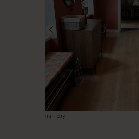
@jeanetteb
118 – Clay