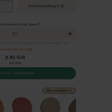
Proefverpakking (1 dl)
?
De muurverf is mat (glans 7).
2
L
2 m² geschilderd oppervlak met twee lagen verf
oeveel heb ik nodig
2.90 EUR
incl. btw
g in het winkelmandje
Alles bekijken