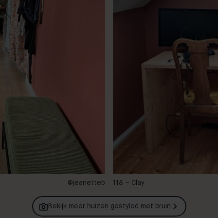
@jeanetteb
118 – Clay
Bekijk meer huizen gestyled met
bruin