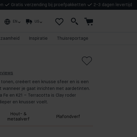
en
Gratis verzending bij proefpakketten
2-3 dagen levertijd
EN
US
rzaamheid
Inspiratie
Thuisreportage
reviews
 tonen, creëert een knusse sfeer en is een
 wanneer je gaat inrichten met aardetinten.
 Fe en K21 – Terracotta is Clay roder
dieper en knusser voelt.
Hout- &
Plafondverf
metaalverf