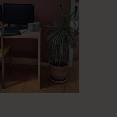
-
118 – Clay