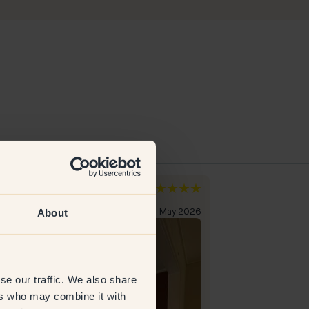
e
Linda T
emarken
Zweden
About
everifieerde klant
11 May 2026
Geverifieerde kl
se our traffic. We also share
ers who may combine it with