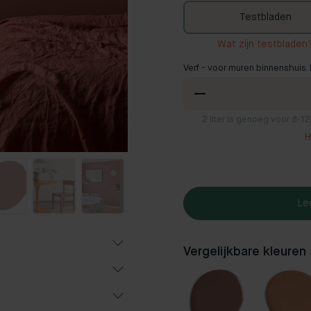
Testbladen
Wat zijn testbladen
Verf - voor muren binnenshuis. 
2
liter is genoeg voor 8-1
H
Le
Vergelijkbare kleuren
f