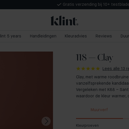
Gratis verzending bij 10+ testblad
lint 5 years
Handleidingen
Kleuradvies
Reviews
Duu
118 — Clay
Lees alle 13 
Clay, met warme roodbruine
vanzelfsprekende kandidaat
Vergeleken met K68 – Santa
waardoor de kleur warmer, 
Muurverf
Kleurproeven