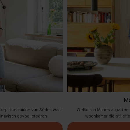
Ma
torp, ten zuiden van Söder, waar
Welkom in Maries appartem
dinavisch gevoel creëren
woonkamer die stilletj