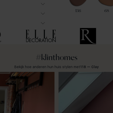
54
35
136
68
#klinthomes
Bekijk hoe anderen hun huis stylen met
118 — Clay