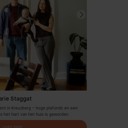
rie Staggat
ent in Kreuzberg – hoge plafonds en een
Welkom in 
es het hart van het huis is geworden.
Lees meer