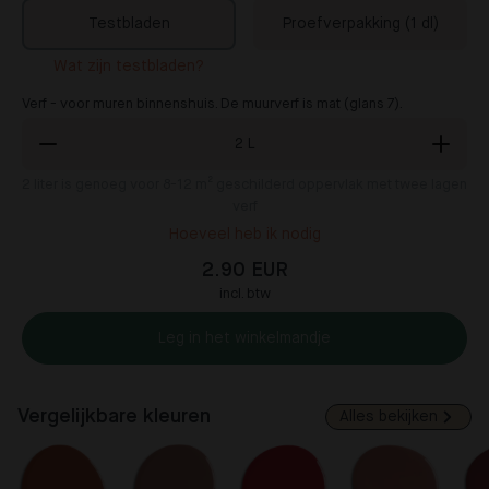
Testbladen
Proefverpakking (1 dl)
Wat zijn testbladen?
Verf - voor muren binnenshuis. De muurverf is mat (glans 7).
2
L
2
liter is genoeg voor 8-12 m² geschilderd oppervlak met twee lagen
verf
Hoeveel heb ik nodig
2.90 EUR
incl. btw
Leg in het winkelmandje
Vergelijkbare kleuren
Alles bekijken