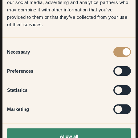
our social media, advertising and analytics partners who
may combine it with other information that you’ve
​But first, which room do you
provided to them or that they’ve collected from your use
want to transform?
of their services.
Living room
Consent
Zoek je meer inspiratie?
Necessary
Selection
Welkom in onze interieurwereld. Hier krijg je goed advies,
Bedroom
inspiratie en 10% korting op je volgende aankoop
Preferences
Kitchen & Dining
Statistics
Aanmelden
Hallway
Marketing
None of the above
Allow all