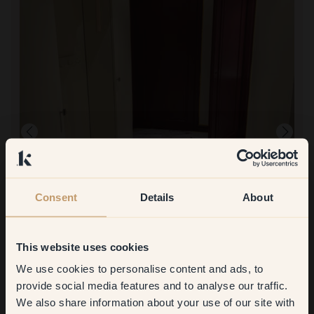
Consent
Details
About
Om mee te verven:
67 — Rioja
This website uses cookies
Eenvoudig, maar er waren meerdere lagen nodig om volledige
dekking en een egale afwerking te krijgen.
We use cookies to personalise content and ads, to
Get
10%
off your
provide social media features and to analyse our traffic.
We also share information about your use of our site with
first order