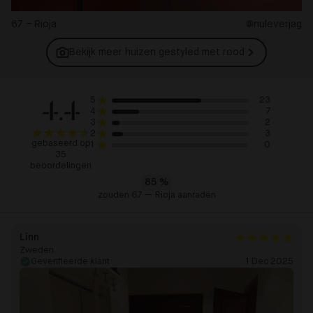
67 – Rioja
@nuleverjag
Bekijk meer huizen gestyled met
rood
4.4
23
5
7
4
2
3
3
2
gebaseerd op
0
1
35
beoordelingen
85
%
zouden 67 — Rioja aanraden
Linn
Zweden
Geverifieerde klant
1 Dec 2025