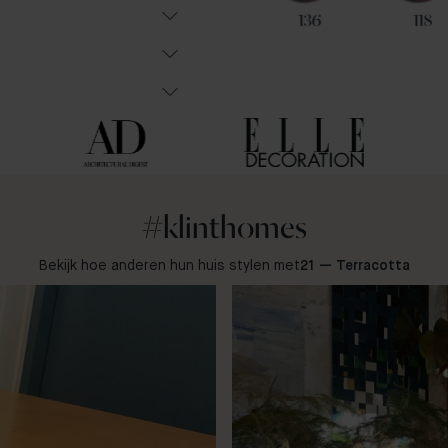
19
73
136
118
#klinthomes
Bekijk hoe anderen hun huis stylen met
21 — Terracotta