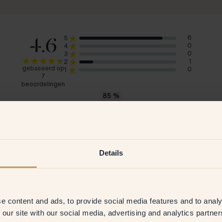
4.6
6
5
0
4
0
3
1
2
gebaseerd op
0
1
7
beoordelingen
85
%
zouden 21 — Terracotta aanraden
Katrine
Eri
Noorwegen
Zwe
Details
2026
Geverifieerde klant
28 Feb 2026
G
e content and ads, to provide social media features and to analy
 our site with our social media, advertising and analytics partn