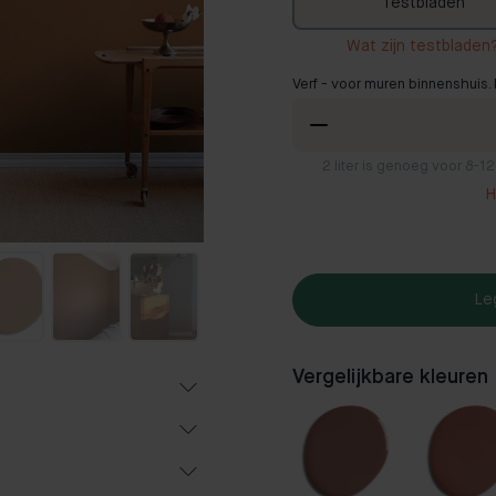
Testbladen
Wat zijn testbladen
Verf - voor muren binnenshuis. 
2
liter is genoeg voor 8-1
H
Le
Vergelijkbare kleuren
f