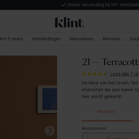
Gratis verzending bij 10+ testblad
lint 5 years
Handleidingen
Kleuradvies
Reviews
Duu
21 — Terracott
Lees alle 7 r
De kleur van het leven. Ter
intensiteit die een kamer t
hier wordt geleefd!
Muurverf
Kleurproeven