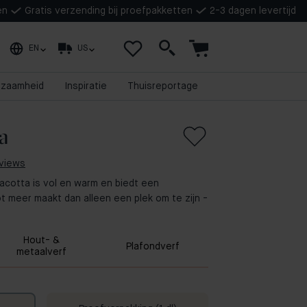
en
Gratis verzending bij proefpakketten
2-3 dagen levertijd
EN
US
rzaamheid
Inspiratie
Thuisreportage
a
eviews
racotta is vol en warm en biedt een
ot meer maakt dan alleen een plek om te zijn -
Hout- &
Plafondverf
metaalverf