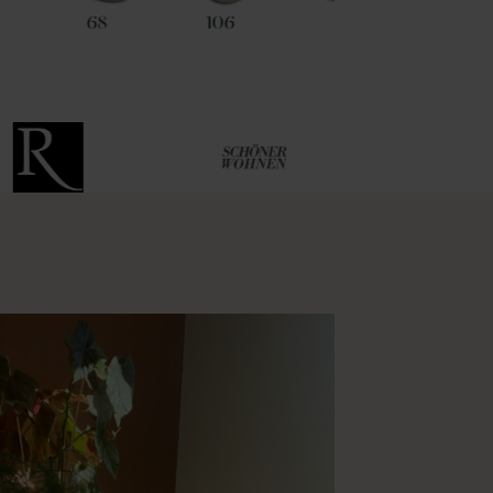
68
106
45
19