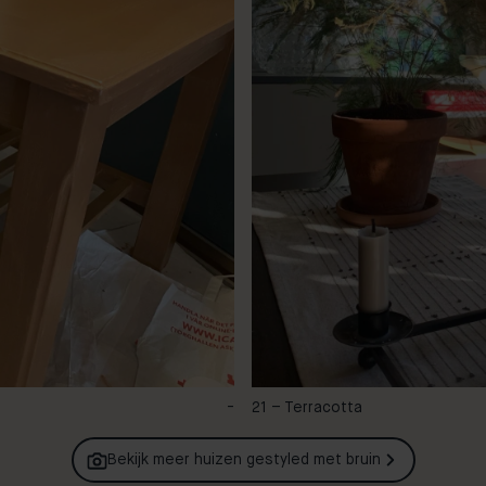
-
21 – Terracotta
Bekijk meer huizen gestyled met
bruin