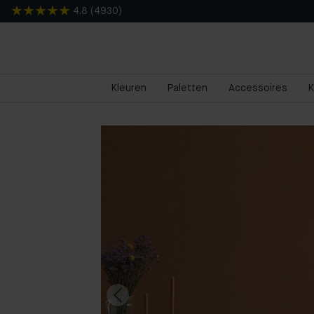
4.8
(
4930
)
Kleuren
Paletten
Accessoires
K