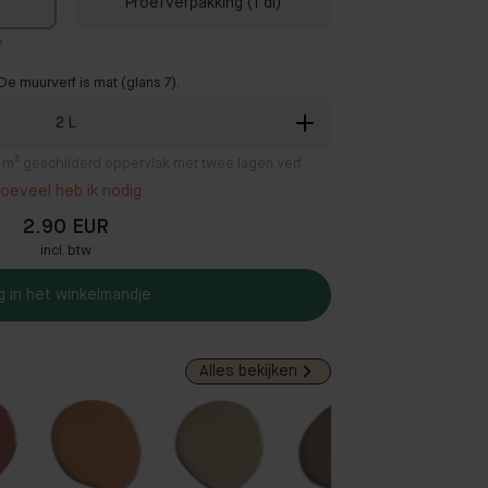
Proefverpakking (1 dl)
?
De muurverf is mat (glans 7).
2
L
2 m² geschilderd oppervlak met twee lagen verf
oeveel heb ik nodig
2.90 EUR
incl. btw
g in het winkelmandje
Alles bekijken