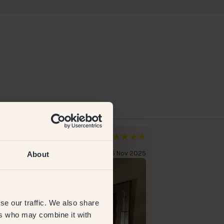
ka A
Claes G
den
Zweden
About
everifieerde klant
25 Nov 2025
Geverifieerde kl
se our traffic. We also share
ers who may combine it with