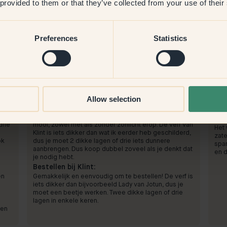
 provided to them or that they’ve collected from your use of their
Preferences
Statistics
Productafbeelding
Allow selection
Om mee te verven:
21 — Terracotta
Om 
acht
Terracotta voelde donker toen ik het kleurmonster
Het 
testte, maar ik nam toch de kans. Het is zo warm en
Best
drie
mooi, zowel met als zonder zonlicht erop. De verf van
Het 
Klint is iets dikker dan wat ik eerder heb geschilderd,
zate
ok
dus je moet 2 dikke lagen of drie iets dunnere
spa
aanbrengen. Dus koop dubbel zoveel als je denkt dat
en d
je nodig hebt.
Bestellen bij Klint:
en
Gemakkelijk en eenvoudig om te bestellen! De verf is
iets dikker dan bijvoorbeeld Lady van Jotun, dus je
moet een beetje werken. Twee dikke lagen of drie
lagen in enkele keren.
ben