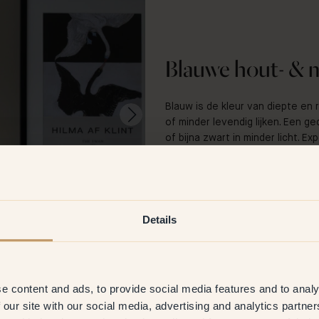
Blauwe hout- & m
Blauw is de kleur van diepte en r
of minder levendig lijken. Een ge
of bijna zwart in minder licht. E
om jouw perfecte blauw te vind
Bekijk hoe anderen hun meubels
Details
e content and ads, to provide social media features and to analy
@kaudesignshop
 our site with our social media, advertising and analytics partn