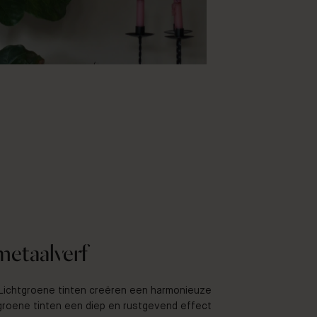
@dekorativet
metaalverf
. Lichtgroene tinten creëren een harmonieuze
ergroene tinten een diep en rustgevend effect