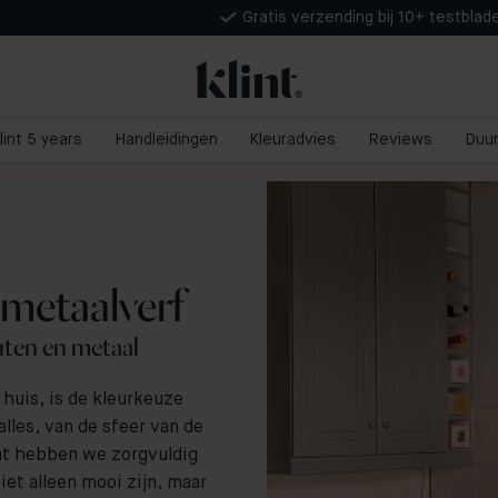
Gratis verzending bij 10+ testblad
lint 5 years
Handleidingen
Kleuradvies
Reviews
Duu
metaalverf
ten en metaal
 huis, is de kleurkeuze
alles, van de sfeer van de
int hebben we zorgvuldig
iet alleen mooi zijn, maar