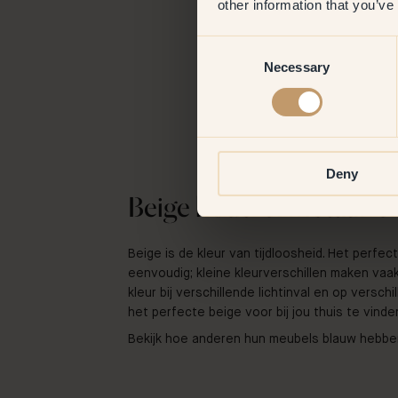
other information that you’ve
Consent
Necessary
Selection
Deny
Beige hout- & metaalver
Beige is de kleur van tijdloosheid. Het perfect
eenvoudig; kleine kleurverschillen maken vaak
kleur bij verschillende lichtinval en op vers
het perfecte beige voor bij jou thuis te vinde
Bekijk hoe anderen hun meubels blauw hebben