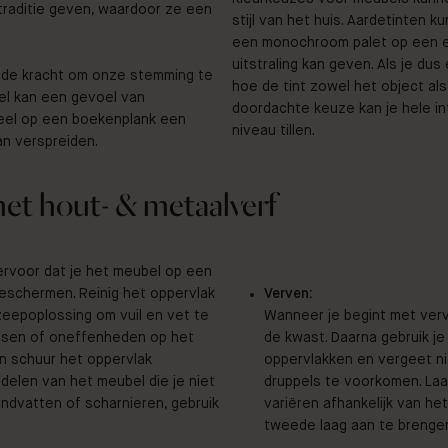
raditie geven, waardoor ze een
stijl van het huis. Aardetinten ku
een monochroom palet op een e
uitstraling kan geven. Als je du
t de kracht om onze stemming te
hoe de tint zowel het object al
el kan een gevoel van
doordachte keuze kan je hele in
geel op een boekenplank een
niveau tillen.
an verspreiden.
met hout- & metaalverf
 ervoor dat je het meubel op een
beschermen. Reinig het oppervlak
Verven:
zeepoplossing om vuil en vet te
Wanneer je begint met verv
assen of oneffenheden op het
de kwast. Daarna gebruik je
en schuur het oppervlak
oppervlakken en vergeet ni
 delen van het meubel die je niet
druppels te voorkomen. Laa
andvatten of scharnieren, gebruik
variëren afhankelijk van he
tweede laag aan te brenge