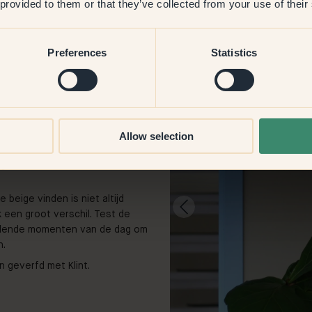
 provided to them or that they’ve collected from your use of their
Preferences
Statistics
Allow selection
f
e beige vinden is niet altijd
 een groot verschil. Test de
chillende momenten van de dag om
n.
 geverfd met Klint.