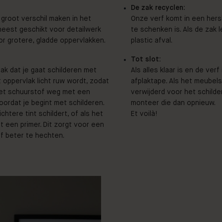
De zak recyclen:
groot verschil maken in het
Onze verf komt in een hersl
 meest geschikt voor detailwerk
te schenken is. Als de zak l
voor grotere, gladde oppervlakken.
plastic afval.
Tot slot:
ak dat je gaat schilderen met
Als alles klaar is en de ver
t oppervlak licht ruw wordt, zodat
afplaktape. Als het meubels
het schuurstof weg met een
verwijderd voor het schilde
rdat je begint met schilderen.
monteer die dan opnieuw.
chtere tint schildert, of als het
Et
voilà
!
t een primer. Dit zorgt voor een
rf beter te hechten.