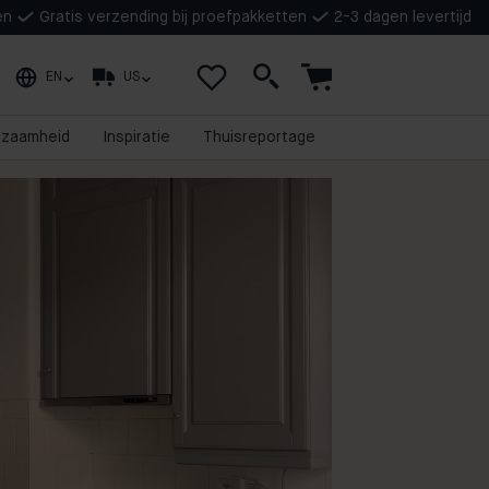
en
Gratis verzending bij proefpakketten
2-3 dagen levertijd
EN
US
rzaamheid
Inspiratie
Thuisreportage