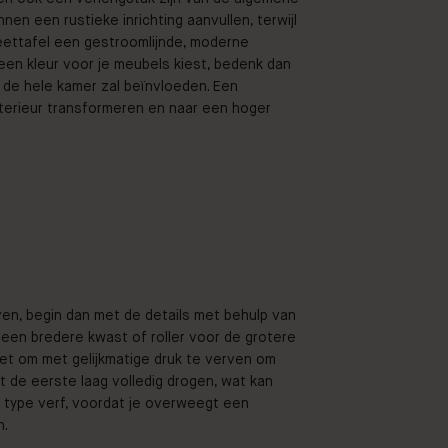
nnen een rustieke inrichting aanvullen, terwijl
ettafel een gestroomlijnde, moderne
s een kleur voor je meubels kiest, bedenk dan
s de hele kamer zal beïnvloeden. Een
terieur transformeren en naar een hoger
en, begin dan met de details met behulp van
 een bredere kwast of roller voor de grotere
et om met gelijkmatige druk te verven om
t de eerste laag volledig drogen, wat kan
t type verf, voordat je overweegt een
n.