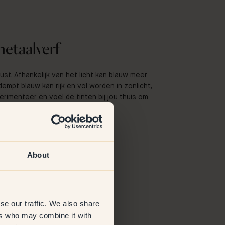
etaalverf
ust. Afhankelijk van het licht kan blauw meer
dempt blauw kan rijk en vol worden in zonlicht,
xperimenteer en voel de tinten bij jou thuis om
en.
 blauw hebben geverfd met Klint.
About
se our traffic. We also share
@dekorativet
ers who may combine it with