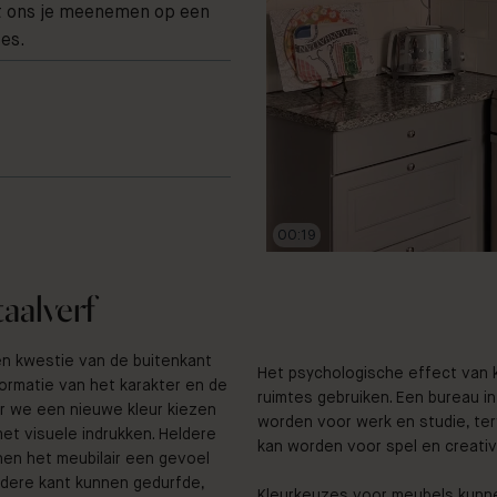
at ons je meenemen op een
ies.
00:20
aalverf
en kwestie van de buitenkant
Het psychologische effect van 
ormatie van het karakter en de
ruimtes gebruiken. Een bureau 
r we een nieuwe kleur kiezen
worden voor werk en studie, terw
met visuele indrukken. Heldere
kan worden voor spel en creativi
nnen het meubilair een gevoel
ndere kant kunnen gedurfde,
Kleurkeuzes voor meubels kunne