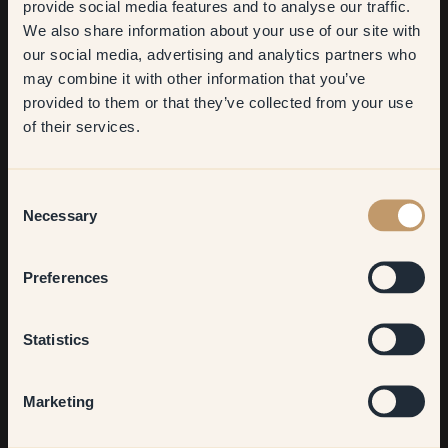
Get
10%
off your
provide social media features and to analyse our traffic.
We also share information about your use of our site with
first order
our social media, advertising and analytics partners who
may combine it with other information that you’ve
​But first, which room do you
provided to them or that they’ve collected from your use
want to transform?
of their services.
Living room
Consent
Necessary
Selection
Bedroom
Preferences
@bra.brukt
@h
Kitchen & Dining
Statistics
Witte muren
Hallway
Marketing