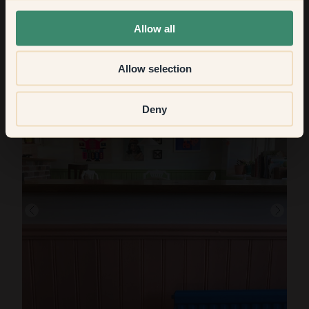
Wit staat voor puur en helder. Onze wittinten variëren van
None of the above
zuiver wit tot warm wit of klassiek wit met een vleugje zwart.
Allow all
Experimenteer en ontdek welk wit het beste past bij jou thuis.
Bekijk hoe anderen
witte muren hebben geverfd 
met Klint.
Allow selection
Deny